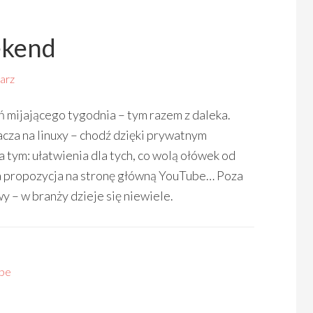
ekend
arz
 mijającego tygodnia – tym razem z daleka.
cza na linuxy – chodź dzięki prywatnym
tym: ułatwienia dla tych, co wolą ołówek od
a propozycja na stronę główną YouTube… Poza
 – w branży dzieje się niewiele.
be