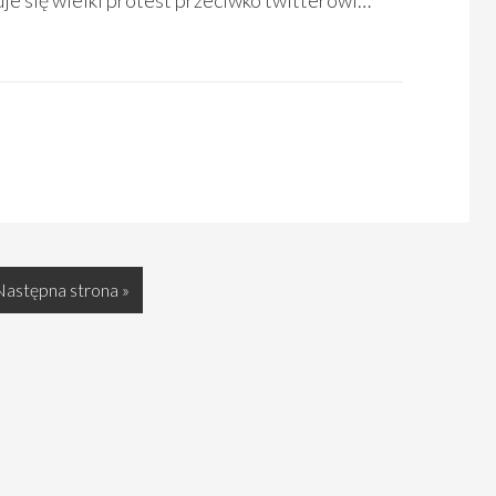
je się wielki protest przeciwko twitterowi…
Następna strona »