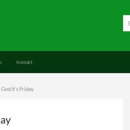
o
Kontakt
God it’s Friday
day