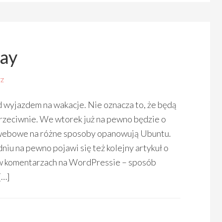
day
z
d wyjazdem na wakacje. Nie oznacza to, że będą
przeciwnie. We wtorek już na pewno będzie o
e webowe na różne sposoby opanowują Ubuntu.
iu na pewno pojawi się też kolejny artykuł o
w komentarzach na WordPressie – sposób
[…]