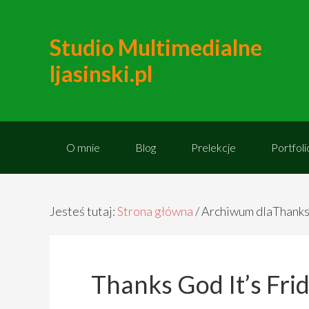
Studio Multimedialne
ljasinski.pl
O mnie
Blog
Prelekcje
Portfoli
Jesteś tutaj:
Strona główna
/
Archiwum dlaThanks 
Thanks God It’s Fri