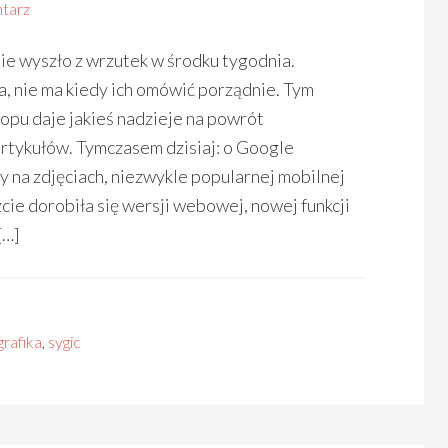
tarz
 nie wyszło z wrzutek w środku tygodnia.
 nie ma kiedy ich omówić porządnie. Tym
lopu daje jakieś nadzieje na powrót
rtykułów. Tymczasem dzisiaj: o Google
 na zdjęciach, niezwykle popularnej mobilnej
cie dorobiła się wersji webowej, nowej funkcji
[…]
grafika
,
sygic