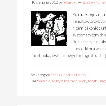
10 sierpnia 2012
by
lucasyas
Zostaw komen
Po raz kolejny nic
Tematów przybywa,
niemniej koniec ur
systematycznych a
tłumaczącym napisy
appce, która wresz
facebooka, dwóch nowych infografikach i 
W kategorii:
Thanks God it’s Friday
Tagi:
android
,
angry birds
,
facebook
,
google
,
info