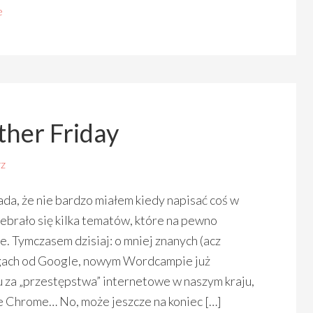
e
ther Friday
z
łada, że nie bardzo miałem kiedy napisać coś w
ebrało się kilka tematów, które na pewno
e. Tymczasem dzisiaj: o mniej znanych (acz
ugach od Google, nowym Wordcampie już
u za „przestępstwa” internetowe w naszym kraju,
 Chrome… No, może jeszcze na koniec […]