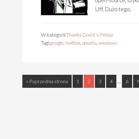
open-source, szyku
Uff. Dużo tego.
W kategorii:
Thanks God it’s Friday
Tagi:
google
,
twitter
,
ubuntu
,
windows
…
« Poprzednia strona
1
2
3
4
6