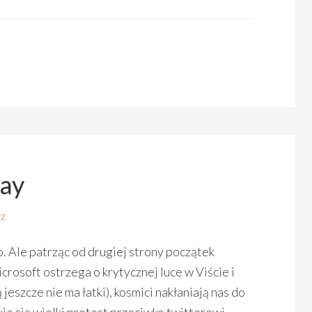
day
z
. Ale patrząc od drugiej strony początek
rosoft ostrzega o krytycznej luce w Viście i
jeszcze nie ma łatki), kosmici nakłaniają nas do