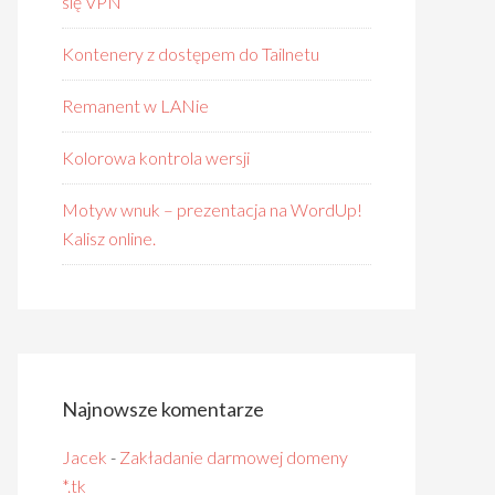
się VPN
Kontenery z dostępem do Tailnetu
Remanent w LANie
Kolorowa kontrola wersji
Motyw wnuk – prezentacja na WordUp!
Kalisz online.
Najnowsze komentarze
Jacek
-
Zakładanie darmowej domeny
*.tk