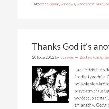
Tagi:
office
,
spam
,
windows
,
wordpress
,
youtub
Thanks God it’s ano
20 lipca 2012
by
lucasyas
Zostaw komentar
Tak się dziwnie sk
środku tygodnia. Z
pojawią się wkrótc
przydatnych) usł
wkrótce, o ścigani
zmianach w Google