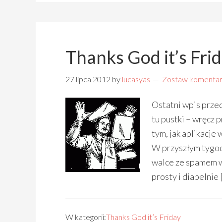
Thanks God it’s Fri
27 lipca 2012
by
lucasyas
Zostaw komentar
Ostatni wpis prze
tu pustki – wręcz 
tym, jak aplikacj
W przyszłym tygodn
walce ze spamem 
prosty i diabelnie 
W kategorii:
Thanks God it’s Friday