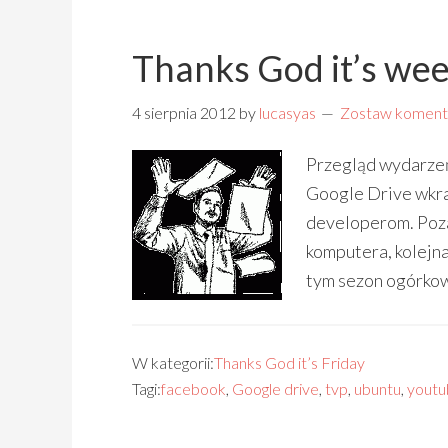
Thanks God it’s we
4 sierpnia 2012
by
lucasyas
Zostaw koment
Przegląd wydarzeń
Google Drive wkra
developerom. Poza 
komputera, kolejn
tym sezon ogórkowy
W kategorii:
Thanks God it’s Friday
Tagi:
facebook
,
Google drive
,
tvp
,
ubuntu
,
youtu