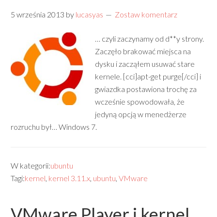
5 września 2013
by
lucasyas
Zostaw komentarz
… czyli zaczynamy od d**y strony.
Zaczęło brakować miejsca na
dysku i zacząłem usuwać stare
kernele. [cci]apt-get purge[/cci] i
gwiazdka postawiona trochę za
wcześnie spowodowała, że
jedyną opcją w menedżerze
rozruchu był… Windows 7.
W kategorii:
ubuntu
Tagi:
kernel
,
kernel 3.11.x
,
ubuntu
,
VMware
VMware Player i kernel