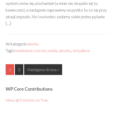
system znów się uruchamiał (u mnie nie okazało się to
konieczne), a następnie naprawimy wszystko to co się przy
okazji zepsuło. No i na koniec zadamy sobie jedno pytanie
[…]
W kategorii:
ubuntu
Tagi:
bumblebee
,
kernel
,
nvidia
,
ubuntu
,
virtualbox
1
2
Następna strona »
WP Core Contributions
View all 0 tickets on Trac.