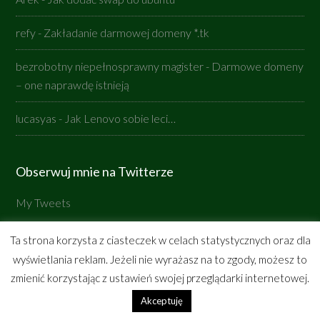
refy
-
Zakładanie darmowej domeny *.tk
bezrobotny niepełnosprawny magister
-
Darmowe domeny
– one naprawdę istnieją
lucasyas
-
Jak Lenovo sobie leci…
Obserwuj mnie na Twitterze
My Tweets
Ta strona korzysta z ciasteczek w celach statystycznych oraz dla
wyświetlania reklam. Jeżeli nie wyrażasz na to zgody, możesz to
Copyright © 2026 ·
ljasinskipl-genesis
on
Genesis
zmienić korzystając z ustawień swojej przeglądarki internetowej.
Framework
·
WordPress
·
Zaloguj się
Akceptuję