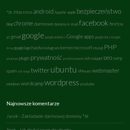
bezpieczeństwo
android
.htaccess
*.tk
Apache
apple
facebook
chrome
darmowe
firefox
e-mail
blog
domeny
google
Google apps
gmail
git
google analytics
google docs
Google
PHP
hasła
kernel
microsoft
google logo
instagram
mysql
drive
prywatność
seo
serp
plugin
rich snippet
piractwo
przekierowanie
ubuntu
twitter
webmaster
spam
VMware
ssh
swap
wordpress
wordcamp
youtube
windows
Najnowsze komentarze
Jacek
-
Zakładanie darmowej domeny *.tk
Arek
-
Jak dodać swap do ubuntu