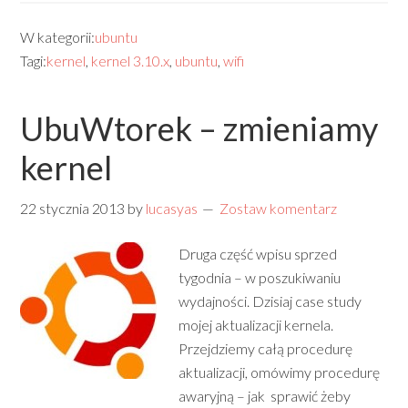
W kategorii:
ubuntu
Tagi:
kernel
,
kernel 3.10.x
,
ubuntu
,
wifi
UbuWtorek – zmieniamy
kernel
22 stycznia 2013
by
lucasyas
Zostaw komentarz
Druga część wpisu sprzed
tygodnia – w poszukiwaniu
wydajności. Dzisiaj case study
mojej aktualizacji kernela.
Przejdziemy całą procedurę
aktualizacji, omówimy procedurę
awaryjną – jak sprawić żeby