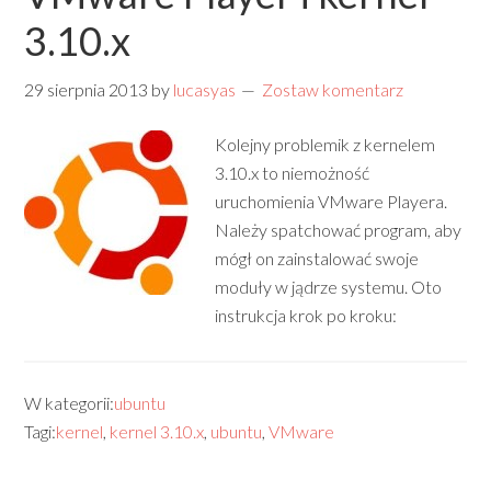
3.10.x
29 sierpnia 2013
by
lucasyas
Zostaw komentarz
Kolejny problemik z kernelem
3.10.x to niemożność
uruchomienia VMware Playera.
Należy spatchować program, aby
mógł on zainstalować swoje
moduły w jądrze systemu. Oto
instrukcja krok po kroku:
W kategorii:
ubuntu
Tagi:
kernel
,
kernel 3.10.x
,
ubuntu
,
VMware