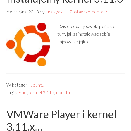
6 września 2013
by
lucasyas
Zostaw komentarz
Dziś obiecany szybki pościk o
tym, jak zainstalować sobie
najnowsze jajko.
W kategorii:
ubuntu
Tagi:
kernel
,
kernel 3.11.x
,
ubuntu
VMWare Player i kernel
3.11.x…