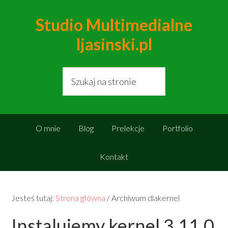
Studio Multimedialne
ljasinski.pl
O mnie
Blog
Prelekcje
Portfolio
Kontakt
Jesteś tutaj:
Strona główna
/
Archiwum dlakernel
Instalujemy kernel 3.11.0