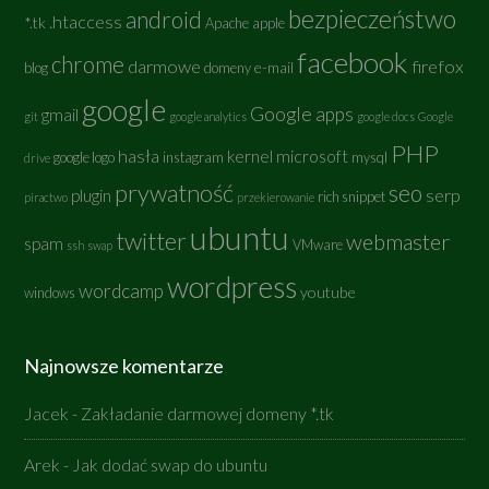
bezpieczeństwo
android
.htaccess
*.tk
Apache
apple
facebook
chrome
darmowe
firefox
e-mail
blog
domeny
google
Google apps
gmail
git
google analytics
google docs
Google
PHP
hasła
kernel
microsoft
google logo
instagram
mysql
drive
prywatność
seo
serp
plugin
rich snippet
piractwo
przekierowanie
ubuntu
twitter
webmaster
spam
VMware
ssh
swap
wordpress
wordcamp
youtube
windows
Najnowsze komentarze
Jacek
-
Zakładanie darmowej domeny *.tk
Arek
-
Jak dodać swap do ubuntu