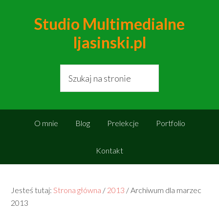
Studio Multimedialne
ljasinski.pl
O mnie
Blog
Prelekcje
Portfolio
Kontakt
Jesteś tutaj:
Strona główna
/
2013
/
Archiwum dla marzec
2013