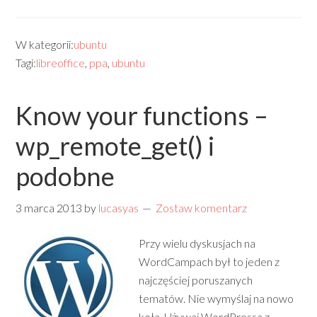
W kategorii:
ubuntu
Tagi:
libreoffice
,
ppa
,
ubuntu
Know your functions –
wp_remote_get() i
podobne
3 marca 2013
by
lucasyas
Zostaw komentarz
Przy wielu dyskusjach na
WordCampach był to jeden z
najczęściej poruszanych
tematów. Nie wymyślaj na nowo
koła. Używaj WordPressa z