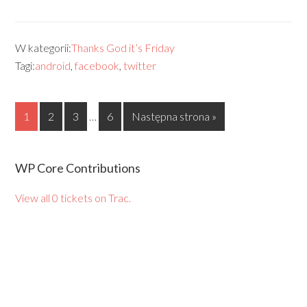
W kategorii:
Thanks God it’s Friday
Tagi:
android
,
facebook
,
twitter
1
2
3
…
6
Następna strona »
WP Core Contributions
View all 0 tickets on Trac.