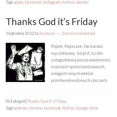
Tagi:
apple
,
facebook
,
instagram
,
twitter
,
ubuntu
Thanks God it’s Friday
14 grudnia 2012
by
lucasyas
Zostaw komentarz
Piątek. Piąteczek. Tak bardzo
wyczekiwany. Już jest, a z nim
cotygodniowa porcja wiadomości
o sieciach społecznościowych,
usługach i innych lekkich
przedweekendowych rzeczach.
W kategorii:
Thanks God it’s Friday
Tagi:
android
,
chrome
,
facebook
,
firefox
,
Google drive