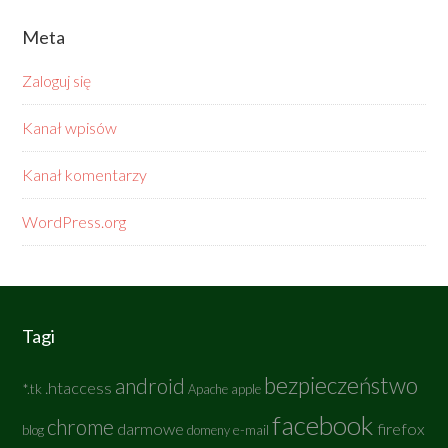
Meta
Zaloguj się
Kanał wpisów
Kanał komentarzy
WordPress.org
Tagi
bezpieczeństwo
android
.htaccess
*.tk
Apache
apple
facebook
chrome
darmowe
firefox
e-mail
blog
domeny