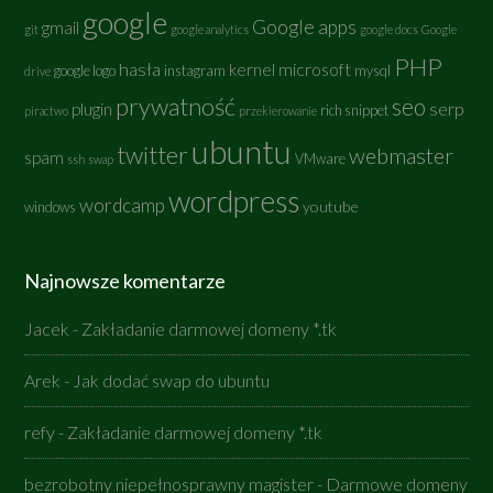
google
Google apps
gmail
git
google analytics
google docs
Google
PHP
hasła
kernel
microsoft
google logo
instagram
mysql
drive
prywatność
seo
serp
plugin
rich snippet
piractwo
przekierowanie
ubuntu
twitter
webmaster
spam
VMware
ssh
swap
wordpress
wordcamp
youtube
windows
Najnowsze komentarze
Jacek
-
Zakładanie darmowej domeny *.tk
Arek
-
Jak dodać swap do ubuntu
refy
-
Zakładanie darmowej domeny *.tk
bezrobotny niepełnosprawny magister
-
Darmowe domeny