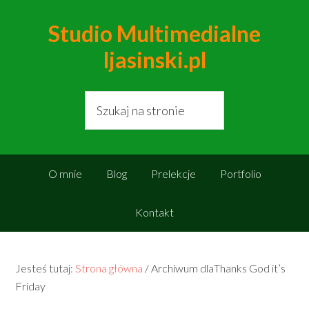
Studio Multimedialne
ljasinski.pl
O mnie
Blog
Prelekcje
Portfolio
Kontakt
Jesteś tutaj:
Strona główna
/
Archiwum dlaThanks God it’s
Friday