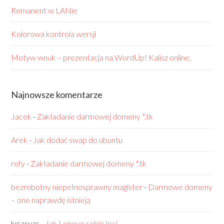
Remanent w LANie
Kolorowa kontrola wersji
Motyw wnuk – prezentacja na WordUp! Kalisz online.
Najnowsze komentarze
Jacek
-
Zakładanie darmowej domeny *.tk
Arek
-
Jak dodać swap do ubuntu
refy
-
Zakładanie darmowej domeny *.tk
bezrobotny niepełnosprawny magister
-
Darmowe domeny
– one naprawdę istnieją
lucasyas
-
Jak Lenovo sobie leci…