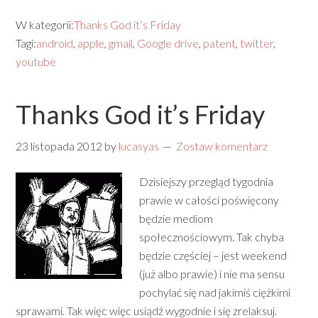
W kategorii:
Thanks God it’s Friday
Tagi:
android
,
apple
,
gmail
,
Google drive
,
patent
,
twitter
,
youtube
Thanks God it’s Friday
23 listopada 2012
by
lucasyas
Zostaw komentarz
Dzisiejszy przegląd tygodnia
prawie w całości poświęcony
będzie mediom
społecznościowym. Tak chyba
będzie częściej – jest weekend
(już albo prawie) i nie ma sensu
pochylać się nad jakimiś ciężkimi
sprawami. Tak więc więc usiądź wygodnie i się zrelaksuj.