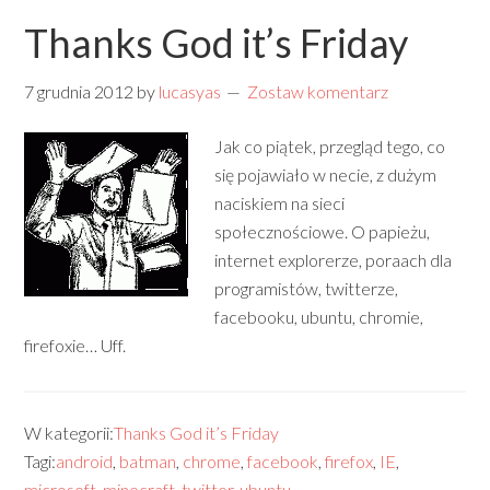
Thanks God it’s Friday
7 grudnia 2012
by
lucasyas
Zostaw komentarz
Jak co piątek, przegląd tego, co
się pojawiało w necie, z dużym
naciskiem na sieci
społecznościowe. O papieżu,
internet explorerze, poraach dla
programistów, twitterze,
facebooku, ubuntu, chromie,
firefoxie… Uff.
W kategorii:
Thanks God it’s Friday
Tagi:
android
,
batman
,
chrome
,
facebook
,
firefox
,
IE
,
microsoft
,
minecraft
,
twitter
,
ubuntu