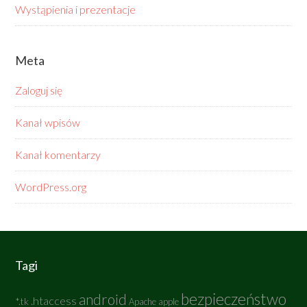
Wystąpienia i prezentacje
Meta
Zaloguj się
Kanał wpisów
Kanał komentarzy
WordPress.org
Tagi
bezpieczeństwo
android
.htaccess
*.tk
Apache
apple