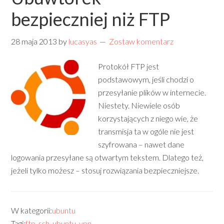
bezpieczniej niż FTP
28 maja 2013
by
lucasyas
Zostaw komentarz
Protokół FTP jest
podstawowym, jeśli chodzi o
przesyłanie plików w internecie.
Niestety. Niewiele osób
korzystających z niego wie, że
transmisja ta w ogóle nie jest
szyfrowana – nawet dane
logowania przesyłane są otwartym tekstem. Dlatego też,
jeżeli tylko możesz – stosuj rozwiązania bezpieczniejsze.
W kategorii:
ubuntu
Tagi:
ftp
,
ssh
,
ubuntu
,
vpn