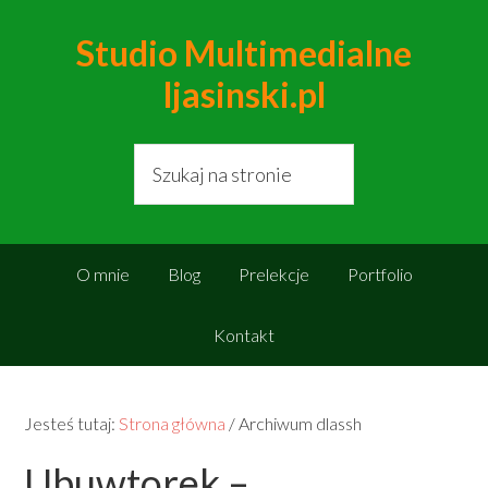
Studio Multimedialne
ljasinski.pl
O mnie
Blog
Prelekcje
Portfolio
Kontakt
Jesteś tutaj:
Strona główna
/
Archiwum dlassh
Ubuwtorek –