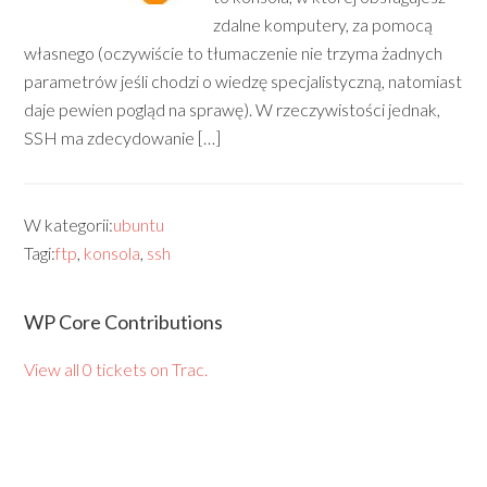
zdalne komputery, za pomocą
własnego (oczywiście to tłumaczenie nie trzyma żadnych
parametrów jeśli chodzi o wiedzę specjalistyczną, natomiast
daje pewien pogląd na sprawę). W rzeczywistości jednak,
SSH ma zdecydowanie […]
W kategorii:
ubuntu
Tagi:
ftp
,
konsola
,
ssh
WP Core Contributions
View all 0 tickets on Trac.