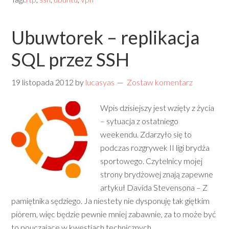
Ubuwtorek – replikacja
SQL przez SSH
19 listopada 2012
by
lucasyas
Zostaw komentarz
Wpis dzisiejszy jest wzięty z życia
– sytuacja z ostatniego
weekendu. Zdarzyło się to
podczas rozgrywek II ligi brydża
sportowego. Czytelnicy mojej
strony brydżowej znają zapewne
artykuł Davida Stevensona – Z
pamiętnika sędziego. Ja niestety nie dysponuję tak giętkim
piórem, więc będzie pewnie mniej zabawnie, za to może być
to pouczające w kwestiach technicznych.