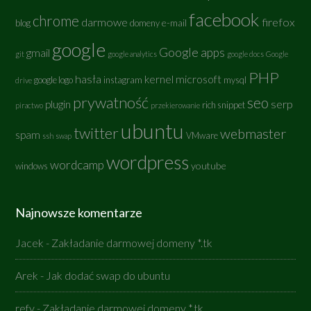
facebook
chrome
darmowe
firefox
e-mail
blog
domeny
google
Google apps
gmail
git
google analytics
google docs
Google
PHP
hasła
kernel
microsoft
google logo
instagram
mysql
drive
prywatność
seo
serp
plugin
rich snippet
piractwo
przekierowanie
ubuntu
twitter
webmaster
spam
VMware
ssh
swap
wordpress
wordcamp
youtube
windows
Najnowsze komentarze
Jacek
-
Zakładanie darmowej domeny *.tk
Arek
-
Jak dodać swap do ubuntu
refy
-
Zakładanie darmowej domeny *.tk