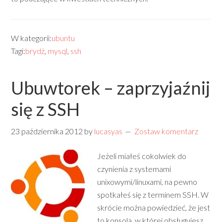
W kategorii:
ubuntu
Tagi:
brydż
,
mysql
,
ssh
Ubuwtorek – zaprzyjaźnij
się z SSH
23 października 2012
by
lucasyas
Zostaw komentarz
Jeżeli miałeś cokolwiek do
czynienia z systemami
unixowymi/linuxami, na pewno
spotkałeś się z terminem SSH. W
skrócie można powiedzieć, że jest
to konsola, w której obsługujesz