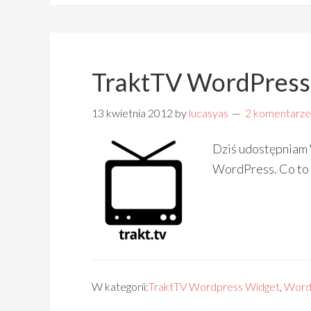
TraktTV WordPress
13 kwietnia 2012
by
lucasyas
2 komentarze
Dziś udostępniam
WordPress. Co to 
W kategorii:
TraktTV Wordpress Widget
,
Word