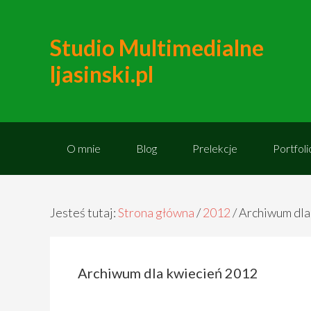
Studio Multimedialne
ljasinski.pl
O mnie
Blog
Prelekcje
Portfoli
Jesteś tutaj:
Strona główna
/
2012
/
Archiwum dla
Archiwum dla kwiecień 2012