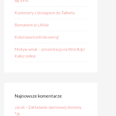
się VPN
Kontenery z dostępem do Tailnetu
Remanent w LANie
Kolorowa kontrola wersji
Motyw wnuk – prezentacja na WordUp!
Kalisz online.
Najnowsze komentarze
Jacek
-
Zakładanie darmowej domeny
*.tk