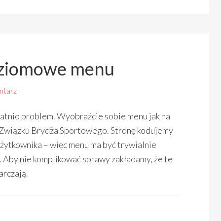
oziomowe menu
ntarz
tatnio problem. Wyobraźcie sobie menu jak na
 Związku Brydża Sportowego. Stronę kodujemy
użytkownika – więc menu ma być trywialnie
. Aby nie komplikować sprawy zakładamy, że te
rczają.