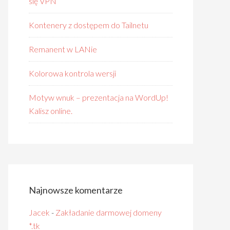
się VPN
Kontenery z dostępem do Tailnetu
Remanent w LANie
Kolorowa kontrola wersji
Motyw wnuk – prezentacja na WordUp!
Kalisz online.
Najnowsze komentarze
Jacek
-
Zakładanie darmowej domeny
*.tk