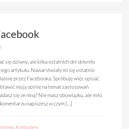
 Facebook
e
 się dziwny, ale kilka ostatnich dni skłoniło
tego artykułu. Nawarstwiały mi się ostatnio
łaśnie przez Facebooka. Spróbuję więc opisać
edstawić moją opinię na temat zastosowań
dasz się ze mną? Nie masz obowiązku, ale miło
w komentarzu napiszesz w czym […]
zeństwo
,
Komputery