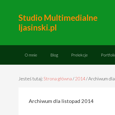
Studio Multimedialne
ljasinski.pl
O mnie
Blog
Prelekcje
Portfoli
Jesteś tutaj:
Strona główna
/
2014
/
Archiwum dla
Archiwum dla listopad 2014