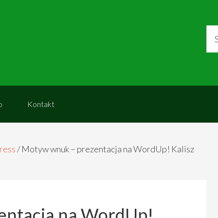
o
Kontakt
ress
/
Motyw wnuk – prezentacja na WordUp! Kalisz
entacja na WordUp!