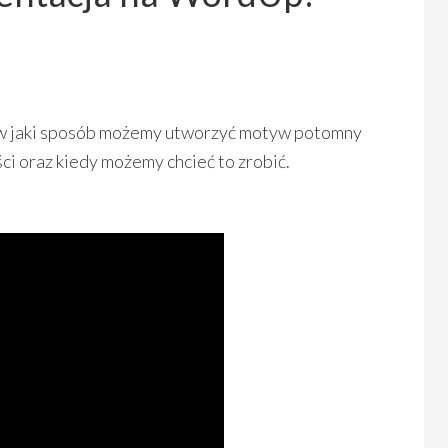
, w jaki sposób możemy utworzyć motyw potomny
i oraz kiedy możemy chcieć to zrobić.