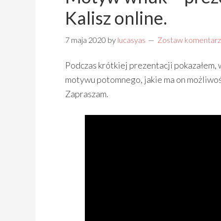
Kalisz online.
7 maja 2020
by
lucasyas
Zostaw komentarz
Podczas krótkiej prezentacji pokazałem
motywu potomnego, jakie ma on możliwośc
Zapraszam.