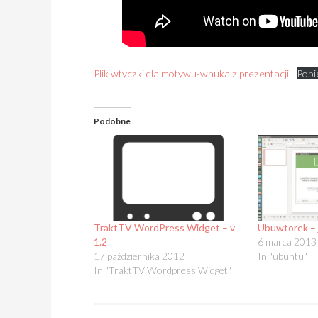
Plik wtyczki dla motywu-wnuka z prezentacji
Pobi
Podobne
TraktTV WordPress Widget – v
Ubuwtorek – j
1.2
6 marca 2013
17 października 2012
In "ubuntu"
In "TraktTV Wordpress Widget"