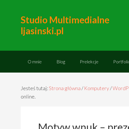
Studio Multimedialne
ljasinski.pl
O mnie
Blog
Prelekcje
Portfoli
Jesteś tutaj:
Strona główna
/
Komputery
/
WordP
online.
Motyw wnuk – prez