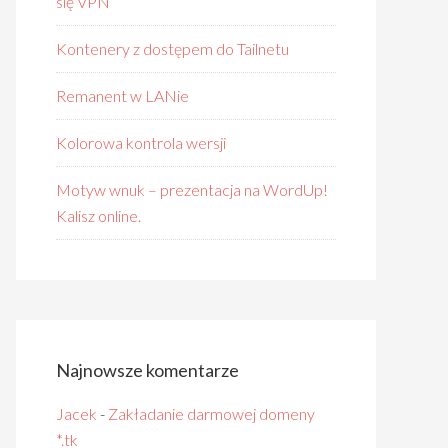
się VPN
Kontenery z dostępem do Tailnetu
Remanent w LANie
Kolorowa kontrola wersji
Motyw wnuk – prezentacja na WordUp!
Kalisz online.
Najnowsze komentarze
Jacek
-
Zakładanie darmowej domeny
*.tk