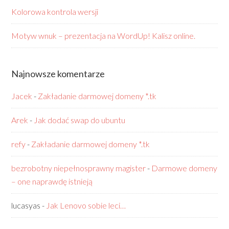
Kolorowa kontrola wersji
Motyw wnuk – prezentacja na WordUp! Kalisz online.
Najnowsze komentarze
Jacek
-
Zakładanie darmowej domeny *.tk
Arek
-
Jak dodać swap do ubuntu
refy
-
Zakładanie darmowej domeny *.tk
bezrobotny niepełnosprawny magister
-
Darmowe domeny
– one naprawdę istnieją
lucasyas
-
Jak Lenovo sobie leci…