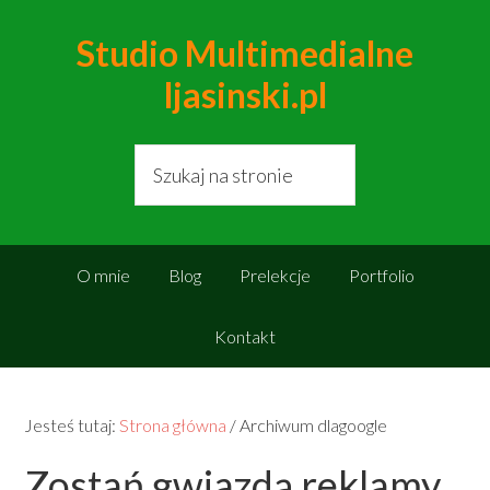
Studio Multimedialne
ljasinski.pl
O mnie
Blog
Prelekcje
Portfolio
Kontakt
Jesteś tutaj:
Strona główna
/
Archiwum dlagoogle
Zostań gwiazdą reklamy