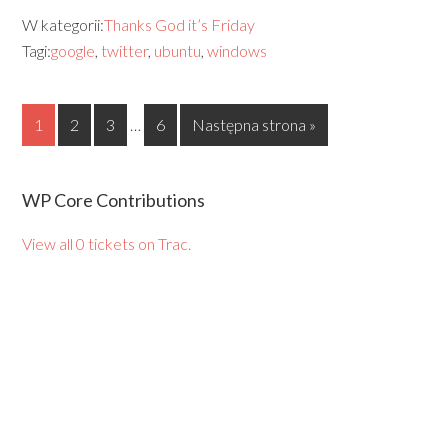
W kategorii:
Thanks God it’s Friday
Tagi:
google
,
twitter
,
ubuntu
,
windows
1
2
3
…
6
Następna strona »
WP Core Contributions
View all 0 tickets on Trac.