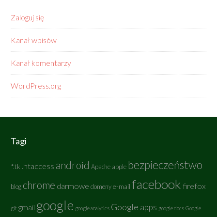
Zaloguj się
Kanał wpisów
Kanał komentarzy
WordPress.org
Tagi
bezpieczeństwo
android
.htaccess
*.tk
Apache
apple
facebook
chrome
darmowe
firefox
e-mail
blog
domeny
google
Google apps
gmail
git
google analytics
google docs
Google