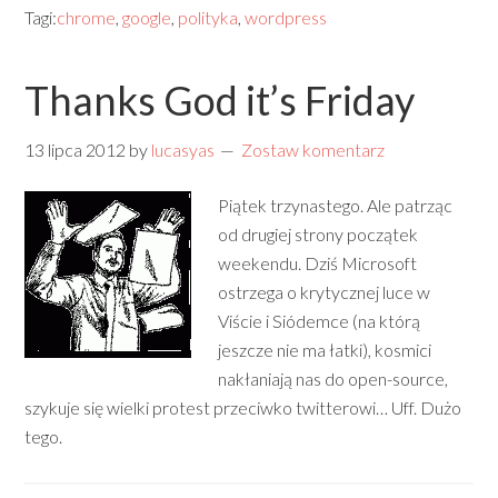
Tagi:
chrome
,
google
,
polityka
,
wordpress
Thanks God it’s Friday
13 lipca 2012
by
lucasyas
Zostaw komentarz
Piątek trzynastego. Ale patrząc
od drugiej strony początek
weekendu. Dziś Microsoft
ostrzega o krytycznej luce w
Viście i Siódemce (na którą
jeszcze nie ma łatki), kosmici
nakłaniają nas do open-source,
szykuje się wielki protest przeciwko twitterowi… Uff. Dużo
tego.