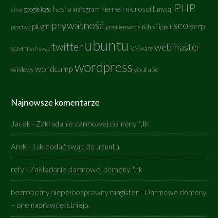
PHP
hasła
kernel
microsoft
google logo
instagram
mysql
drive
prywatność
seo
serp
plugin
rich snippet
piractwo
przekierowanie
ubuntu
twitter
webmaster
spam
VMware
ssh
swap
wordpress
wordcamp
youtube
windows
Najnowsze komentarze
Jacek
-
Zakładanie darmowej domeny *.tk
Arek
-
Jak dodać swap do ubuntu
refy
-
Zakładanie darmowej domeny *.tk
bezrobotny niepełnosprawny magister
-
Darmowe domeny
– one naprawdę istnieją