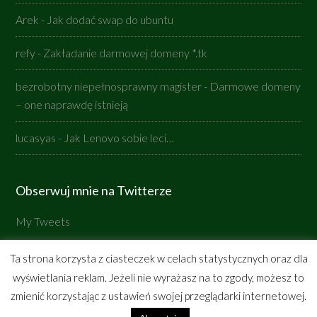
Arek
-
Jak dodać swap do ubuntu
refy
-
Zakładanie darmowej domeny *.tk
bezrobotny niepełnosprawny magister
-
Darmowe domeny
– one naprawdę istnieją
lucasyas
-
Jak Lenovo sobie leci…
Obserwuj mnie na Twitterze
My Tweets
Ta strona korzysta z ciasteczek w celach statystycznych oraz dla
wyświetlania reklam. Jeżeli nie wyrażasz na to zgody, możesz to
Copyright © 2026 ·
ljasinskipl-genesis
on
Genesis
zmienić korzystając z ustawień swojej przeglądarki internetowej.
Framework
·
WordPress
·
Zaloguj się