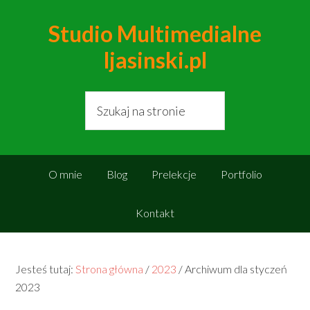
Studio Multimedialne
ljasinski.pl
O mnie
Blog
Prelekcje
Portfolio
Kontakt
Jesteś tutaj:
Strona główna
/
2023
/
Archiwum dla styczeń
2023