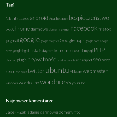
Tagi
bezpieczeństwo
android
.htaccess
*.tk
Apache
apple
facebook
chrome
darmowe
firefox
e-mail
blog
domeny
google
Google apps
gmail
git
google analytics
google docs
Google
PHP
hasła
kernel
microsoft
google logo
instagram
mysql
drive
prywatność
seo
serp
plugin
rich snippet
piractwo
przekierowanie
ubuntu
twitter
webmaster
spam
VMware
ssh
swap
wordpress
wordcamp
youtube
windows
Najnowsze komentarze
Jacek
-
Zakładanie darmowej domeny *.tk