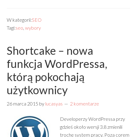
W kategorii:
SEO
Tagi:
seo
,
wybory
Shortcake – nowa
funkcja WordPressa,
którą pokochają
użytkownicy
26 marca 2015
by
lucasyas
2 komentarze
Developerzy WordPressa przy
gdzieś około wersji 3.8 zmienili
trochę system pracy. Poza corem