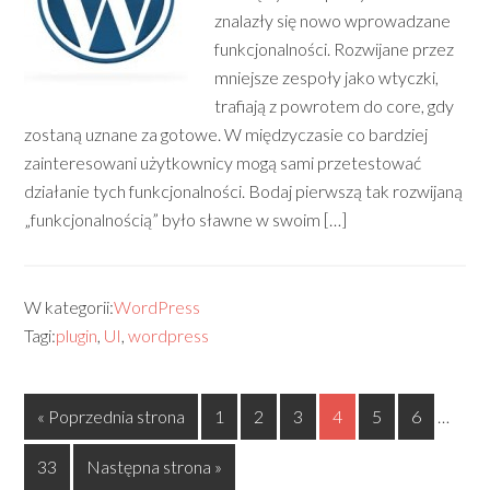
znalazły się nowo wprowadzane
funkcjonalności. Rozwijane przez
mniejsze zespoły jako wtyczki,
trafiają z powrotem do core, gdy
zostaną uznane za gotowe. W międzyczasie co bardziej
zainteresowani użytkownicy mogą sami przetestować
działanie tych funkcjonalności. Bodaj pierwszą tak rozwijaną
„funkcjonalnością” było sławne w swoim […]
W kategorii:
WordPress
Tagi:
plugin
,
UI
,
wordpress
« Poprzednia strona
1
2
3
4
5
6
…
33
Następna strona »