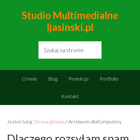
Studio Multimedialne
ljasinski.pl
O mnie
Blog
Prelekcje
Portfolio
Kontakt
Jesteś tutaj:
Strona główna
/
Archiwum dlaKomputery
Dlaczego rozsyłam spam