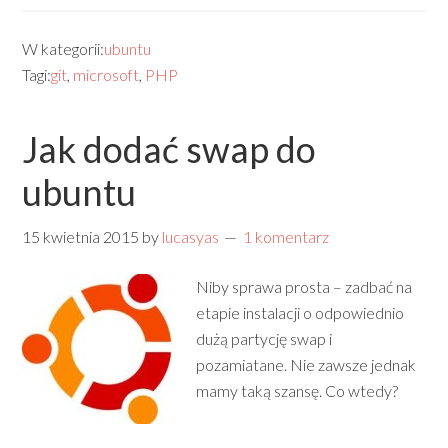
W kategorii:
ubuntu
Tagi:
git
,
microsoft
,
PHP
Jak dodać swap do
ubuntu
15 kwietnia 2015
by
lucasyas
1 komentarz
Niby sprawa prosta – zadbać na
etapie instalacji o odpowiednio
dużą partycję swap i
pozamiatane. Nie zawsze jednak
mamy taką szansę. Co wtedy?