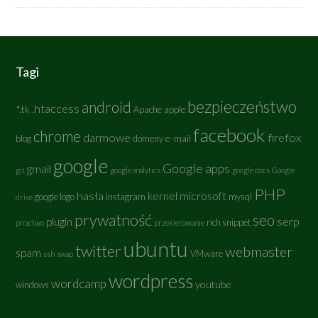
Tagi
bezpieczeństwo
android
.htaccess
*.tk
Apache
apple
facebook
chrome
darmowe
firefox
e-mail
blog
domeny
google
Google apps
gmail
git
google analytics
google docs
Google
PHP
hasła
kernel
microsoft
google logo
instagram
mysql
drive
prywatność
seo
serp
plugin
rich snippet
piractwo
przekierowanie
ubuntu
twitter
webmaster
spam
VMware
ssh
swap
wordpress
wordcamp
youtube
windows