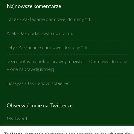
Najnowsze komentarze
Jacek
-
Zakładanie darmowej domeny *.tk
Arek
-
Jak dodać swap do ubuntu
refy
-
Zakładanie darmowej domeny *.tk
bezrobotny niepełnosprawny magister
-
Darmowe domeny
– one naprawdę istnieją
lucasyas
-
Jak Lenovo sobie leci…
Obserwuj mnie na Twitterze
My Tweets