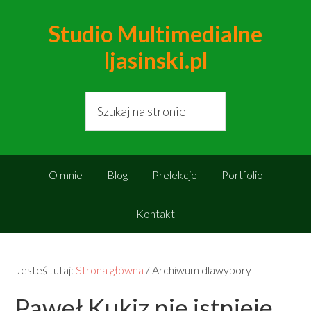
Studio Multimedialne
ljasinski.pl
O mnie
Blog
Prelekcje
Portfolio
Kontakt
Jesteś tutaj:
Strona główna
/
Archiwum dlawybory
Paweł Kukiz nie istnieje.