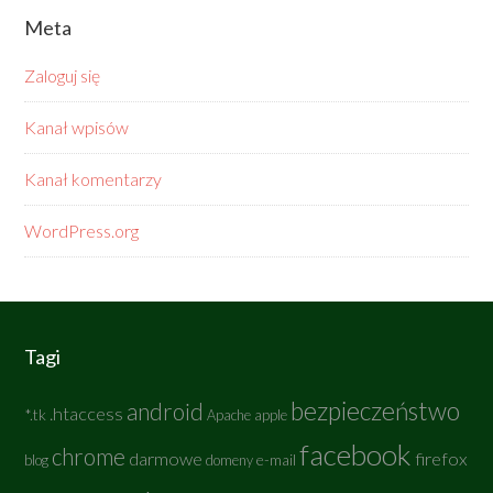
Meta
Zaloguj się
Kanał wpisów
Kanał komentarzy
WordPress.org
Tagi
bezpieczeństwo
android
.htaccess
*.tk
Apache
apple
facebook
chrome
darmowe
firefox
e-mail
blog
domeny