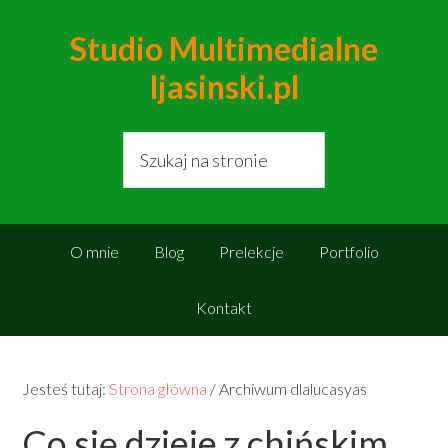
Studio Multimedialne
ljasinski.pl
O mnie
Blog
Prelekcje
Portfolio
Kontakt
Jesteś tutaj:
Strona główna
/
Archiwum dlalucasyas
Co się dzieje z chińskim