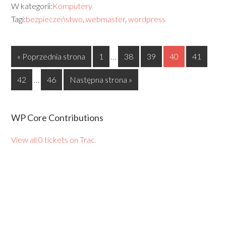
W kategorii:
Komputery
Tagi:
bezpieczeństwo
,
webmaster
,
wordpress
« Poprzednia strona
1
…
38
39
40
41
42
…
46
Następna strona »
WP Core Contributions
View all 0 tickets on Trac.