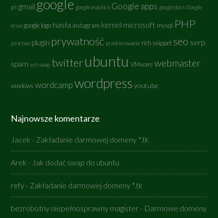
google
Google apps
gmail
git
google analytics
google docs
Google
PHP
hasła
kernel
microsoft
google logo
instagram
mysql
drive
prywatność
seo
serp
plugin
rich snippet
piractwo
przekierowanie
ubuntu
twitter
webmaster
spam
VMware
ssh
swap
wordpress
wordcamp
youtube
windows
Najnowsze komentarze
Jacek
-
Zakładanie darmowej domeny *.tk
Arek
-
Jak dodać swap do ubuntu
refy
-
Zakładanie darmowej domeny *.tk
bezrobotny niepełnosprawny magister
-
Darmowe domeny