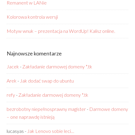
Remanent w LANie
Kolorowa kontrola wersji
Motyw wnuk – prezentacja na WordUp! Kalisz online.
Najnowsze komentarze
Jacek
-
Zakładanie darmowej domeny *.tk
Arek
-
Jak dodać swap do ubuntu
refy
-
Zakładanie darmowej domeny *.tk
bezrobotny niepełnosprawny magister
-
Darmowe domeny
– one naprawdę istnieją
lucasyas
-
Jak Lenovo sobie leci…