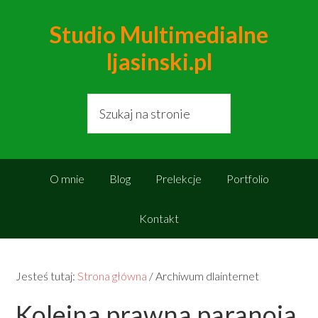
Studio Multimedialne
ljasinski.pl
O mnie
Blog
Prelekcje
Portfolio
Kontakt
Jesteś tutaj:
Strona główna
/
Archiwum dlainternet
Kolejna prawna paranoja