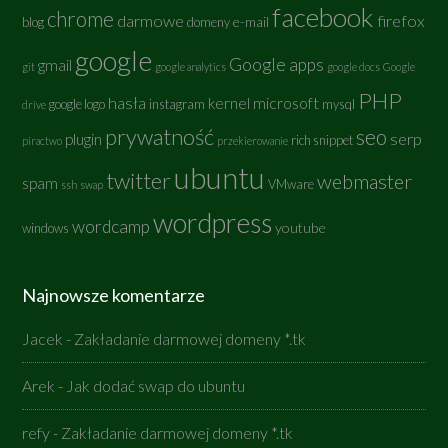
facebook
chrome
darmowe
firefox
e-mail
blog
domeny
google
Google apps
gmail
git
google analytics
google docs
Google
PHP
hasła
kernel
microsoft
google logo
instagram
mysql
drive
prywatność
seo
serp
plugin
rich snippet
piractwo
przekierowanie
ubuntu
twitter
webmaster
spam
VMware
ssh
swap
wordpress
wordcamp
youtube
windows
Najnowsze komentarze
Jacek
-
Zakładanie darmowej domeny *.tk
Arek
-
Jak dodać swap do ubuntu
refy
-
Zakładanie darmowej domeny *.tk