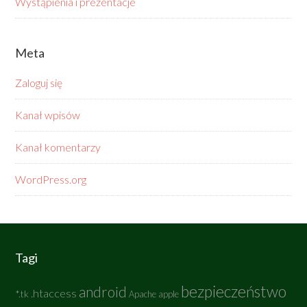
Wystąpienia i prezentacje
Meta
Zaloguj się
Kanał wpisów
Kanał komentarzy
WordPress.org
Tagi
bezpieczeństwo
android
.htaccess
*.tk
Apache
apple