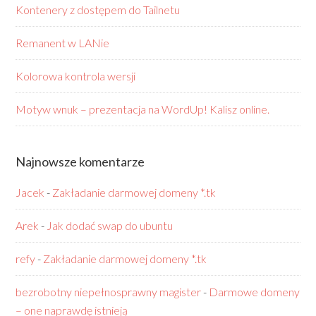
Kontenery z dostępem do Tailnetu
Remanent w LANie
Kolorowa kontrola wersji
Motyw wnuk – prezentacja na WordUp! Kalisz online.
Najnowsze komentarze
Jacek
-
Zakładanie darmowej domeny *.tk
Arek
-
Jak dodać swap do ubuntu
refy
-
Zakładanie darmowej domeny *.tk
bezrobotny niepełnosprawny magister
-
Darmowe domeny
– one naprawdę istnieją