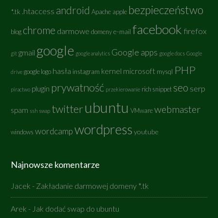
bezpieczeństwo
android
.htaccess
*.tk
Apache
apple
facebook
chrome
darmowe
firefox
e-mail
blog
domeny
google
Google apps
gmail
git
google analytics
google docs
Google
PHP
hasła
kernel
microsoft
google logo
instagram
mysql
drive
prywatność
seo
serp
plugin
rich snippet
piractwo
przekierowanie
ubuntu
twitter
webmaster
spam
VMware
ssh
swap
wordpress
wordcamp
youtube
windows
Najnowsze komentarze
Jacek
-
Zakładanie darmowej domeny *.tk
Arek
-
Jak dodać swap do ubuntu