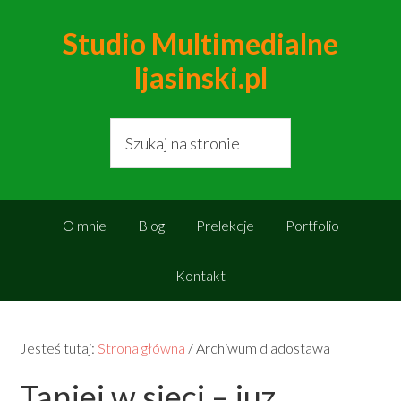
Studio Multimedialne
ljasinski.pl
O mnie
Blog
Prelekcje
Portfolio
Kontakt
Jesteś tutaj:
Strona główna
/
Archiwum dladostawa
Taniej w sieci – juz