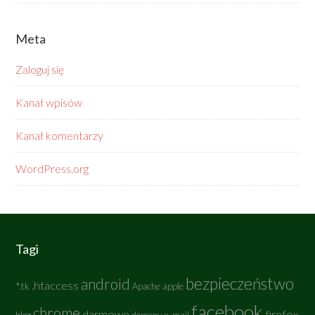
Meta
Zaloguj się
Kanał wpisów
Kanał komentarzy
WordPress.org
Tagi
bezpieczeństwo
android
.htaccess
*.tk
Apache
apple
facebook
chrome
darmowe
firefox
e-mail