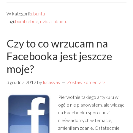
W kategorii:
ubuntu
Tagi:
bumblebee
,
nvidia
,
ubuntu
Czy to co wrzucam na
Facebooka jest jeszcze
moje?
3 grudnia 2012
by
lucasyas
Zostaw komentarz
Pierwotnie takiego artykułu w
ogóle nie planowałem, ale widząc
na Facebooku sporo ludzi
nieświadomych w temacie,
zmieniłem zdanie. Ostatecznie