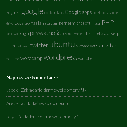
blog
domeny
google
Google apps
gmail
git
google analytics
google docs
Google
PHP
hasła
kernel
microsoft
google logo
instagram
mysql
drive
prywatność
seo
serp
plugin
rich snippet
piractwo
przekierowanie
ubuntu
twitter
webmaster
spam
VMware
ssh
swap
wordpress
wordcamp
youtube
windows
Najnowsze komentarze
Jacek
-
Zakładanie darmowej domeny *.tk
Arek
-
Jak dodać swap do ubuntu
refy
-
Zakładanie darmowej domeny *.tk