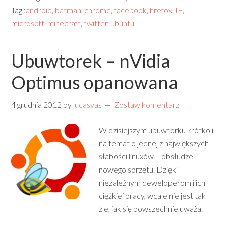
Tagi:
android
,
batman
,
chrome
,
facebook
,
firefox
,
IE
,
microsoft
,
minecraft
,
twitter
,
ubuntu
Ubuwtorek – nVidia
Optimus opanowana
4 grudnia 2012
by
lucasyas
Zostaw komentarz
W dzisiejszym ubuwtorku krótko i
na temat o jednej z największych
słabości linuxów – obsłudze
nowego sprzętu. Dzięki
niezależnym deweloperom i ich
ciężkiej pracy, wcale nie jest tak
źle, jak się powszechnie uważa.