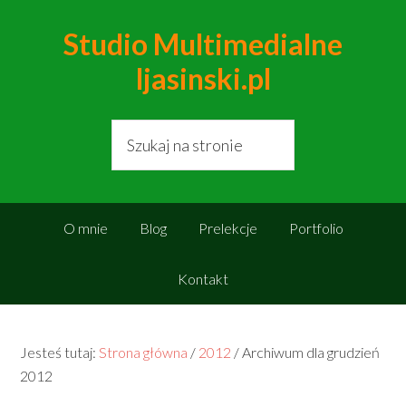
Studio Multimedialne
ljasinski.pl
O mnie
Blog
Prelekcje
Portfolio
Kontakt
Jesteś tutaj:
Strona główna
/
2012
/
Archiwum dla grudzień
2012