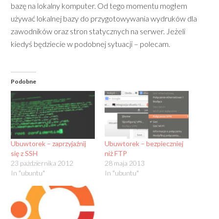
bazę na lokalny komputer. Od tego momentu mogłem
używać lokalnej bazy do przygotowywania wydruków dla
zawodników oraz stron statycznych na serwer. Jeżeli
kiedyś będziecie w podobnej sytuacji – polecam.
Podobne
Ubuwtorek – zaprzyjaźnij
Ubuwtorek – bezpieczniej
się z SSH
niż FTP
23 października 2012
28 maja 2013
In "ubuntu"
In "ubuntu"