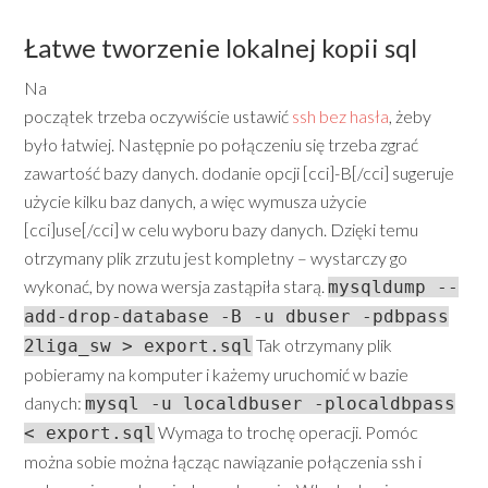
Łatwe tworzenie lokalnej kopii sql
Na
początek trzeba oczywiście ustawić
ssh bez hasła
, żeby
było łatwiej. Następnie po połączeniu się trzeba zgrać
zawartość bazy danych. dodanie opcji [cci]-B[/cci] sugeruje
użycie kilku baz danych, a więc wymusza użycie
[cci]use[/cci] w celu wyboru bazy danych. Dzięki temu
otrzymany plik zrzutu jest kompletny – wystarczy go
wykonać, by nowa wersja zastąpiła starą.
mysqldump --
add-drop-database -B -u dbuser -pdbpass
Tak otrzymany plik
2liga_sw > export.sql
pobieramy na komputer i każemy uruchomić w bazie
danych:
mysql -u localdbuser -plocaldbpass
Wymaga to trochę operacji. Pomóc
< export.sql
można sobie można łącząc nawiązanie połączenia ssh i