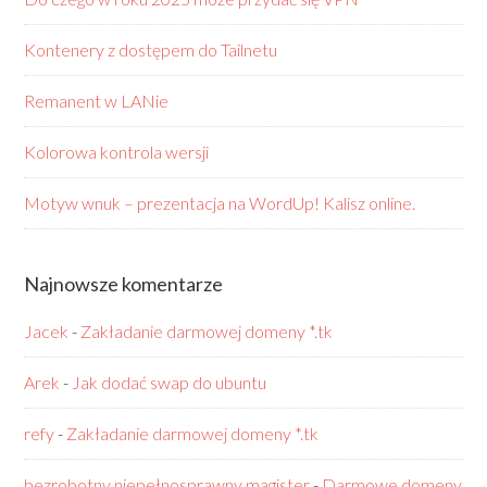
Kontenery z dostępem do Tailnetu
Remanent w LANie
Kolorowa kontrola wersji
Motyw wnuk – prezentacja na WordUp! Kalisz online.
Najnowsze komentarze
Jacek
-
Zakładanie darmowej domeny *.tk
Arek
-
Jak dodać swap do ubuntu
refy
-
Zakładanie darmowej domeny *.tk
bezrobotny niepełnosprawny magister
-
Darmowe domeny