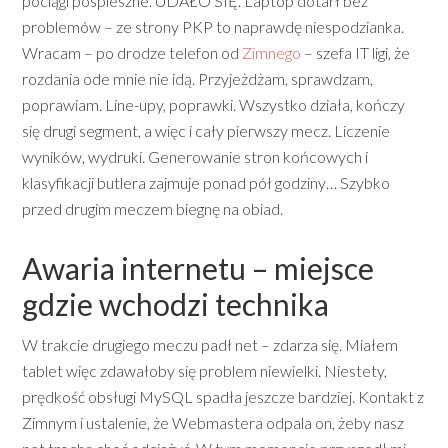
pociągi pospieszne. UDAŁO SIĘ. Laptop dotarł bez
problemów – ze strony PKP to naprawdę niespodzianka.
Wracam – po drodze telefon od
Zimnego
– szefa IT ligi, że
rozdania ode mnie nie idą. Przyjeżdżam, sprawdzam,
poprawiam. Line-upy, poprawki. Wszystko działa, kończy
się drugi segment, a więc i cały pierwszy mecz. Liczenie
wyników, wydruki. Generowanie stron końcowych i
klasyfikacji butlera zajmuje ponad pół godziny… Szybko
przed drugim meczem biegnę na obiad.
Awaria internetu – miejsce
gdzie wchodzi technika
W trakcie drugiego meczu padł net – zdarza się. Miałem
tablet więc zdawałoby się problem niewielki. Niestety,
prędkość obsługi MySQL spadła jeszcze bardziej. Kontakt z
Zimnym i ustalenie, że Webmastera odpala on, żeby nasz