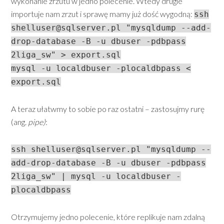
wykonanie zrzutu w jedno polecenie. Wtedy drugie
importuje nam zrzut i sprawę mamy już dość wygodną:
ssh
shelluser@sqlserver.pl
"mysqldump --add-
drop-database -B -u dbuser -pdbpass
2liga_sw" > export.sql
mysql -u localdbuser -plocaldbpass <
export.sql
A teraz ułatwmy to sobie po raz ostatni – zastosujmy rurę
(ang.
pipe)
:
ssh
shelluser@sqlserver.pl
"mysqldump --
add-drop-database -B -u dbuser -pdbpass
2liga_sw" | mysql -u localdbuser -
plocaldbpass
Otrzymujemy jedno polecenie, które replikuje nam zdalną