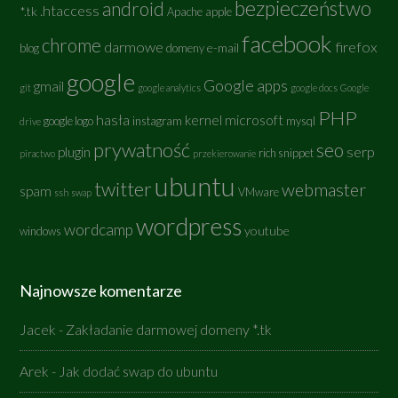
bezpieczeństwo
android
.htaccess
*.tk
Apache
apple
facebook
chrome
darmowe
firefox
e-mail
blog
domeny
google
Google apps
gmail
git
google analytics
google docs
Google
PHP
hasła
kernel
microsoft
google logo
instagram
mysql
drive
prywatność
seo
serp
plugin
rich snippet
piractwo
przekierowanie
ubuntu
twitter
webmaster
spam
VMware
ssh
swap
wordpress
wordcamp
youtube
windows
Najnowsze komentarze
Jacek
-
Zakładanie darmowej domeny *.tk
Arek
-
Jak dodać swap do ubuntu