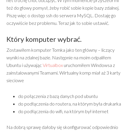
net trochę choć odciążyć. W tym momencie przyszedł mi
też do głowy pomysł, żeby robić sobie kopie bazy zdalnej.
Piszę więc o dostęp ssh do serwera MySQL. Dostaję go
oczywiście bez problemu. Teraz jak to sobie ustawić.
Który komputer wybrać.
Zostawiłem komputer Tomka jako ten główny – liczący
wyniki na zdalnej bazie. Następnie na moim odpaliłem
Ubuntu i używając
Virtualbox
uruchomiłem Windowsa z
zainstalowanymi Teamami. Wirtualny komp miał aż 3 karty
sieciowe
do połączenia z bazą danych pod ubuntu
do podłączenia do routera, na którym była drukarka
do podłączenia do wifi, na którym był internet
Na dobrą sprawę dałoby się skonfigurować odpowiednio