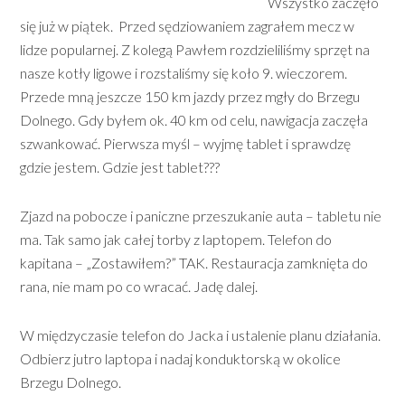
Wszystko zaczęło
się już w piątek. Przed sędziowaniem zagrałem mecz w
lidze popularnej. Z kolegą Pawłem rozdzieliliśmy sprzęt na
nasze kotły ligowe i rozstaliśmy się koło 9. wieczorem.
Przede mną jeszcze 150 km jazdy przez mgły do Brzegu
Dolnego. Gdy byłem ok. 40 km od celu, nawigacja zaczęła
szwankować. Pierwsza myśl – wyjmę tablet i sprawdzę
gdzie jestem. Gdzie jest tablet???
Zjazd na pobocze i paniczne przeszukanie auta – tabletu nie
ma. Tak samo jak całej torby z laptopem. Telefon do
kapitana – „Zostawiłem?” TAK. Restauracja zamknięta do
rana, nie mam po co wracać. Jadę dalej.
W międzyczasie telefon do Jacka i ustalenie planu działania.
Odbierz jutro laptopa i nadaj konduktorską w okolice
Brzegu Dolnego.