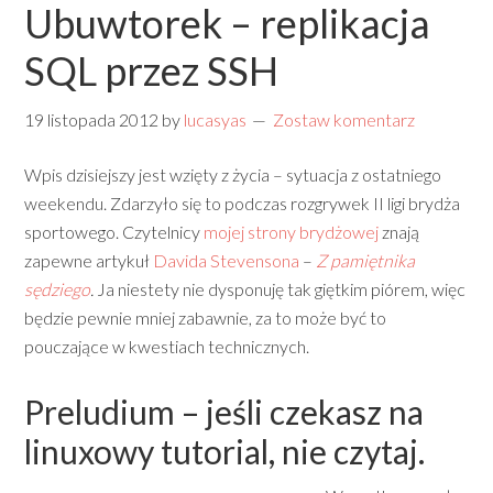
Ubuwtorek – replikacja
SQL przez SSH
19 listopada 2012
by
lucasyas
Zostaw komentarz
Wpis dzisiejszy jest wzięty z życia – sytuacja z ostatniego
weekendu. Zdarzyło się to podczas rozgrywek II ligi brydża
sportowego. Czytelnicy
mojej strony brydżowej
znają
zapewne artykuł
Davida Stevensona
–
Z pamiętnika
sędziego
.
Ja niestety nie dysponuję tak giętkim piórem, więc
będzie pewnie mniej zabawnie, za to może być to
pouczające w kwestiach technicznych.
Preludium – jeśli czekasz na
linuxowy tutorial, nie czytaj.