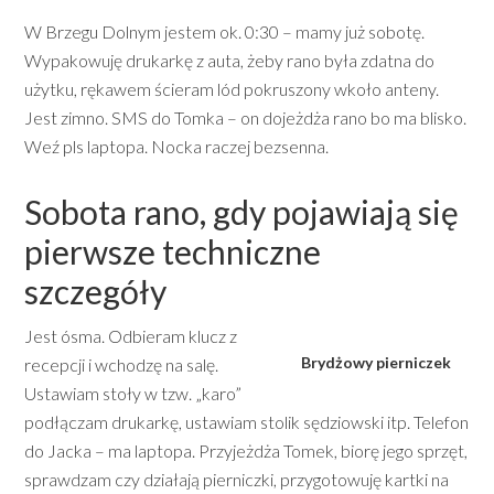
W Brzegu Dolnym jestem ok. 0:30 – mamy już sobotę.
Wypakowuję drukarkę z auta, żeby rano była zdatna do
użytku, rękawem ścieram lód pokruszony wkoło anteny.
Jest zimno. SMS do Tomka – on dojeżdża rano bo ma blisko.
Weź pls laptopa. Nocka raczej bezsenna.
Sobota rano, gdy pojawiają się
pierwsze techniczne
szczegóły
Jest ósma. Odbieram klucz z
Brydżowy pierniczek
recepcji i wchodzę na salę.
Ustawiam stoły w tzw. „karo”
podłączam drukarkę, ustawiam stolik sędziowski itp. Telefon
do Jacka – ma laptopa. Przyjeżdża Tomek, biorę jego sprzęt,
sprawdzam czy działają pierniczki, przygotowuję kartki na