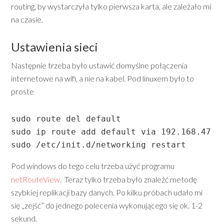
routing, by wystarczyła tylko pierwsza karta, ale zależało mi
na czasie.
Ustawienia sieci
Następnie trzeba było ustawić domyślne połączenia
internetowe na wifi, a nie na kabel. Pod linuxem było to
proste
sudo route del default

sudo ip route add default via 192.168.47.1

sudo /etc/init.d/networking restart
Pod windows do tego celu trzeba użyć programu
netRouteView
. Teraz tylko trzeba było znaleźć metodę
szybkiej replikacji bazy danych. Po kilku próbach udało mi
się „zejść” do jednego polecenia wykonującego się ok. 1-2
sekund.