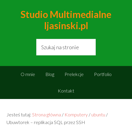
Studio Multimedialne
ljasinski.pl
O mnie
Blog
Prelekcje
Portfolio
Kontakt
Jesteś tutaj:
Strona główna
/
Komputery
/
ubuntu
/
Ubuwtorek – replikacja SQL przez SSH