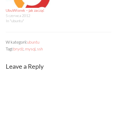
UbuWtorek – jak zacząć
5 czerwca 2012
In "ubuntu"
W kategorii:
ubuntu
Tagi:
brydż
,
mysql
,
ssh
Leave a Reply