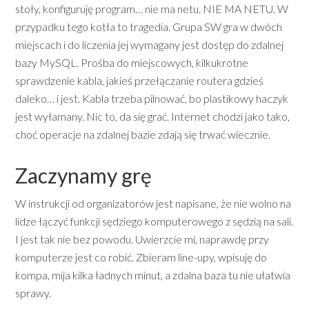
stoły, konfiguruję program… nie ma netu. NIE MA NETU. W
przypadku tego kotła to tragedia. Grupa SW gra w dwóch
miejscach i do liczenia jej wymagany jest dostęp do zdalnej
bazy MySQL. Prośba do miejscowych, kilkukrotne
sprawdzenie kabla, jakieś przełączanie routera gdzieś
daleko… i jest. Kabla trzeba pilnować, bo plastikowy haczyk
jest wyłamany. Nic to, da się grać. Internet chodzi jako tako,
choć operacje na zdalnej bazie zdają się trwać wiecznie.
Zaczynamy grę
W instrukcji od organizatorów jest napisane, że nie wolno na
lidze łączyć funkcji sędziego komputerowego z sędzią na sali.
I jest tak nie bez powodu. Uwierzcie mi, naprawdę przy
komputerze jest co robić. Zbieram line-upy, wpisuję do
kompa, mija kilka ładnych minut, a zdalna baza tu nie ułatwia
sprawy.