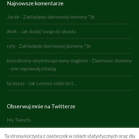
Najnowsze komentarze
Jacek
-
Zakładanie darmowej domeny *.tk
Arek
-
Jak dodać swap do ubuntu
refy
-
Zakładanie darmowej domeny *.tk
bezrobotny niepełnosprawny magister
-
Darmowe domeny
– one naprawdę istnieją
lucasyas
-
Jak Lenovo sobie leci…
Obserwuj mnie na Twitterze
My Tweets
Ta strona korzysta z ciasteczek w celach statystycznych oraz dla