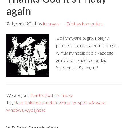
again
7 stycznia 2011
by
lucasyas
Zostaw komentarz
Dziś vmware bugfix, kolejny
problem z kalendarzem Google,
wirtualny hotspot dla każdego i
gra która u każdego będzie
'przymulać’. Są chętni?
W kategorii:
Thanks God it’s Friday
Tagi:
flash
,
kalendarz
,
netsh
,
virtual hotspot
,
VMware
,
windows
,
wydajność