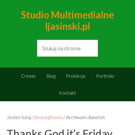
Studio Multimedialne
ljasinski.pl
O mnie
Blog
Prelekcje
Portfolio
Kontakt
Jesteś tutaj:
Strona główna
/
Archiwum dlanetsh
Thanks God it’s Friday