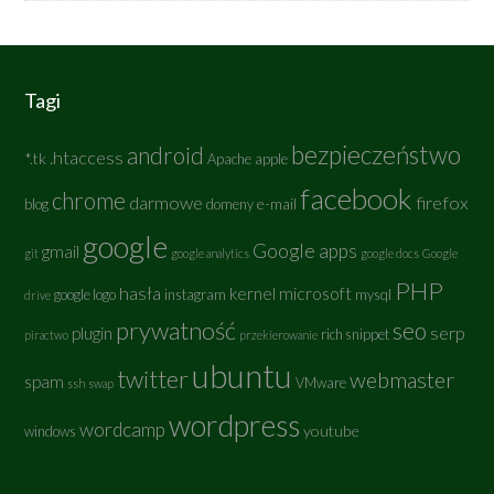
Tagi
bezpieczeństwo
android
.htaccess
*.tk
Apache
apple
facebook
chrome
darmowe
firefox
e-mail
blog
domeny
google
Google apps
gmail
git
google analytics
google docs
Google
PHP
hasła
kernel
microsoft
google logo
instagram
mysql
drive
prywatność
seo
serp
plugin
rich snippet
piractwo
przekierowanie
ubuntu
twitter
webmaster
spam
VMware
ssh
swap
wordpress
wordcamp
youtube
windows