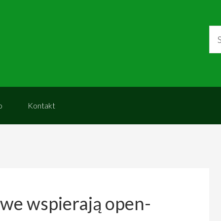
o
Kontakt
owe wspierają open-