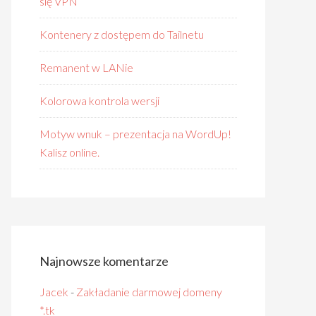
się VPN
Kontenery z dostępem do Tailnetu
Remanent w LANie
Kolorowa kontrola wersji
Motyw wnuk – prezentacja na WordUp!
Kalisz online.
Najnowsze komentarze
Jacek
-
Zakładanie darmowej domeny
*.tk