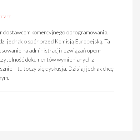
ntarz
kór dostawcom komercyjnego oprogramowania.
zi jednak o spór przed Komisją Europejską. Ta
osowanie na administracji rozwiązań open-
 czytelność dokumentów wymienianych z
znie – tu toczy się dyskusja. Dzisiaj jednak chcę
nym.