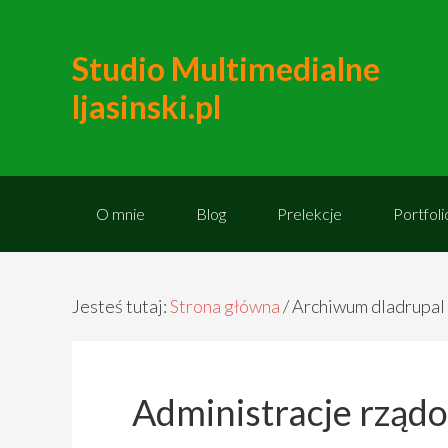
Studio Multimedialne
ljasinski.pl
O mnie
Blog
Prelekcje
Portfoli
Jesteś tutaj:
Strona główna
/
Archiwum dladrupal
Administracje rząd