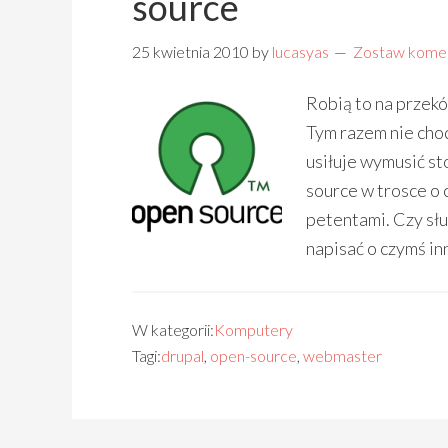
source
25 kwietnia 2010
by
lucasyas
Zostaw kome
Robią to na prze
Tym razem nie chod
usiłuje wymusić st
source w trosce o
petentami. Czy słus
napisać o czymś in
W kategorii:
Komputery
Tagi:
drupal
,
open-source
,
webmaster