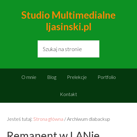
Studio Multimedialne
ljasinski.pl
O mnie
Blog
Prelekcje
Portfolio
Kontakt
Jesteś tutaj:
Strona główna
/
Archiwum dlabackup
Remanent w LANie