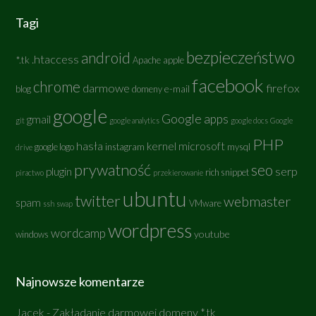
Tagi
bezpieczeństwo
android
.htaccess
*.tk
Apache
apple
facebook
chrome
darmowe
firefox
e-mail
blog
domeny
google
Google apps
gmail
git
google analytics
google docs
Google
PHP
hasła
kernel
microsoft
google logo
instagram
mysql
drive
prywatność
seo
serp
plugin
rich snippet
piractwo
przekierowanie
ubuntu
twitter
webmaster
spam
VMware
ssh
swap
wordpress
wordcamp
youtube
windows
Najnowsze komentarze
Jacek
-
Zakładanie darmowej domeny *.tk