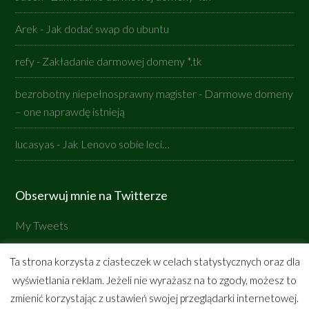
Arek
-
Jak dodać swap do ubuntu
refy
-
Zakładanie darmowej domeny *.tk
bezrobotny niepełnosprawny magister
-
Darmowe domeny
– one naprawdę istnieją
lucasyas
-
Jak Lenovo sobie leci…
Obserwuj mnie na Twitterze
My Tweets
Ta strona korzysta z ciasteczek w celach statystycznych oraz dla
wyświetlania reklam. Jeżeli nie wyrażasz na to zgody, możesz to
Copyright © 2026 ·
ljasinskipl-genesis
on
Genesis
zmienić korzystając z ustawień swojej przeglądarki internetowej.
Framework
·
WordPress
·
Zaloguj się