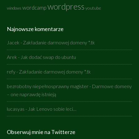
wordpress
wordcamp
youtube
windows
Najnowsze komentarze
Jacek
-
Zakładanie darmowej domeny *.tk
Arek
-
Jak dodać swap do ubuntu
refy
-
Zakładanie darmowej domeny *.tk
bezrobotny niepełnosprawny magister
-
Darmowe domeny
– one naprawdę istnieją
lucasyas
-
Jak Lenovo sobie leci…
Obserwuj mnie na Twitterze