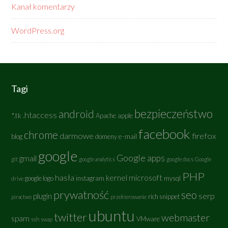
Kanał komentarzy
WordPress.org
Tagi
bezpieczeństwo
android
.htaccess
*.tk
Apache
apple
facebook
chrome
darmowe
firefox
e-mail
blog
domeny
google
Google apps
gmail
git
google analytics
google docs
Google
PHP
hasła
kernel
microsoft
google logo
instagram
mysql
drive
prywatność
seo
serp
plugin
rich snippet
piractwo
przekierowanie
ubuntu
twitter
webmaster
spam
VMware
ssh
swap