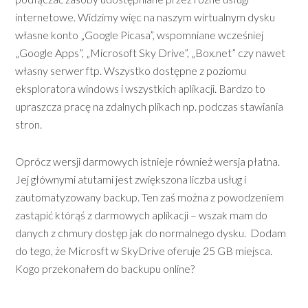
internetowe. Widzimy więc na naszym wirtualnym dysku
własne konto „Google Picasa”, wspomniane wcześniej
„Google Apps”, „Microsoft Sky Drive”, „Box.net” czy nawet
własny serwer ftp. Wszystko dostępne z poziomu
eksploratora windows i wszystkich aplikacji. Bardzo to
upraszcza pracę na zdalnych plikach np. podczas stawiania
stron.
Oprócz wersji darmowych istnieje również wersja płatna.
Jej głównymi atutami jest zwiększona liczba usług i
zautomatyzowany backup. Ten zaś można z powodzeniem
zastąpić którąś z darmowych aplikacji – wszak mam do
danych z chmury dostęp jak do normalnego dysku. Dodam
do tego, że Microsft w SkyDrive oferuje 25 GB miejsca.
Kogo przekonałem do backupu online?