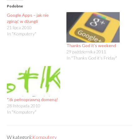
Podobne
Google Apps – jak nie
zginąć w dżungli
21 lipca 2010
In "Komputery"
Thanks God it’s weekend
29 października 2011
In "Thanks God it’s Friday"
*.tk pełnoprawną domeną!
28 listopada 2010
In "Komputery"
W kategorii:
Komputery