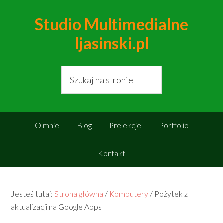
Studio Multimedialne
ljasinski.pl
O mnie
Blog
Prelekcje
Portfolio
Kontakt
Jesteś tutaj:
Strona główna
/
Komputery
/
Pożytek z
aktualizacji na Google Apps