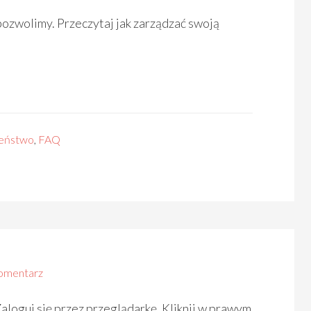
 pozwolimy. Przeczytaj jak zarządzać swoją
zeństwo
,
FAQ
omentarz
 Zaloguj się przez przeglądarkę. Kliknij w prawym