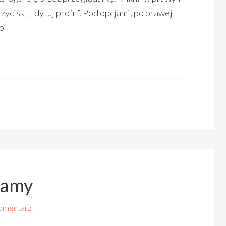
zycisk „Edytuj profil”. Pod opcjami, po prawej
o”
lamy
omentarz