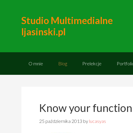
Studio Multimedialne
ljasinski.pl
O mnie
Blog
Prelekcje
Portfoli
Know your functions 
25 października 2013
by
lucasyas