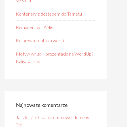
się VPN
Kontenery z dostępem do Tailnetu
Remanent w LANie
Kolorowa kontrola wersji
Motyw wnuk – prezentacja na WordUp!
Kalisz online.
Najnowsze komentarze
Jacek
-
Zakładanie darmowej domeny
*.tk