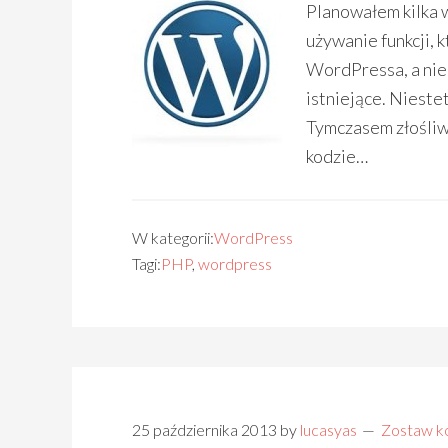
Planowałem kilka w
używanie funkcji, 
WordPressa, a nie 
istniejące. Nieste
Tymczasem złośliw
kodzie…
W kategorii:
WordPress
Tagi:
PHP
,
wordpress
25 października 2013
by
lucasyas
Zostaw k