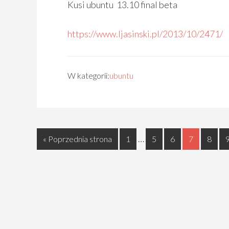
Kusi ubuntu 13.10 final beta
https://www.ljasinski.pl/2013/10/2471/
W kategorii:
ubuntu
…
« Poprzednia strona
1
5
6
7
8