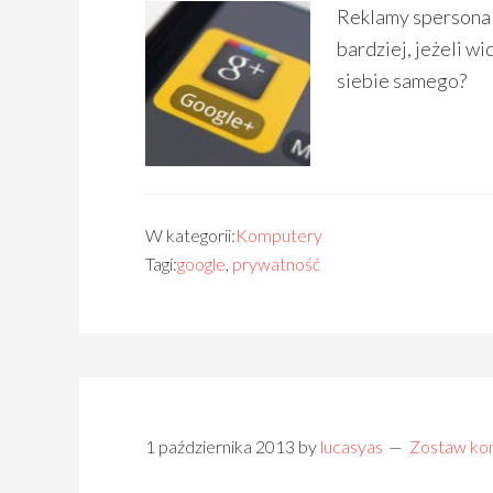
Reklamy spersonal
bardziej, jeżeli w
siebie samego?
W kategorii:
Komputery
Tagi:
google
,
prywatność
1 października 2013
by
lucasyas
Zostaw ko