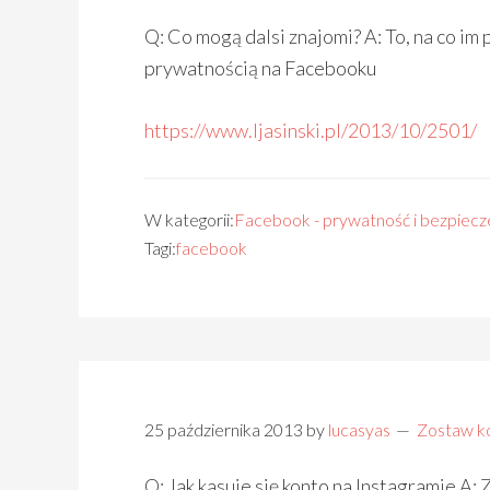
Q: Co mogą dalsi znajomi? A: To, na co im
prywatnością na Facebooku
https://www.ljasinski.pl/2013/10/2501/
W kategorii:
Facebook - prywatność i bezpiec
Tagi:
facebook
25 października 2013
by
lucasyas
Zostaw k
Q: Jak kasuje się konto na Instagramie A: