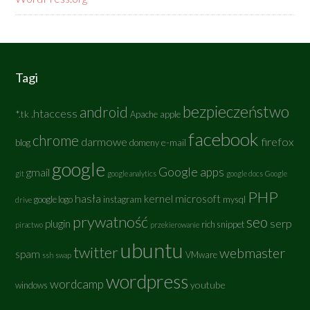
Tagi
bezpieczeństwo
android
.htaccess
*.tk
Apache
apple
facebook
chrome
darmowe
firefox
e-mail
blog
domeny
google
Google apps
gmail
git
google analytics
google docs
Google
PHP
hasła
kernel
microsoft
google logo
instagram
mysql
drive
prywatność
seo
serp
plugin
rich snippet
piractwo
przekierowanie
ubuntu
twitter
webmaster
spam
VMware
ssh
swap
wordpress
wordcamp
youtube
windows