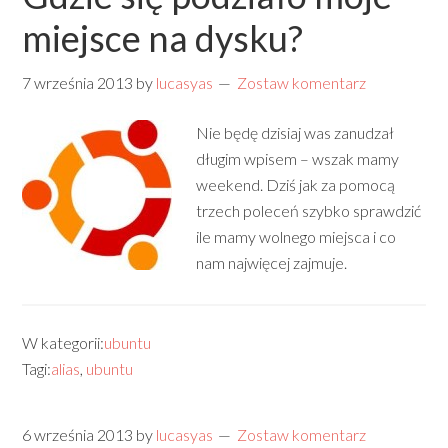
miejsce na dysku?
7 września 2013
by
lucasyas
Zostaw komentarz
Nie będę dzisiaj was zanudzał
długim wpisem – wszak mamy
weekend. Dziś jak za pomocą
trzech poleceń szybko sprawdzić
ile mamy wolnego miejsca i co
nam najwięcej zajmuje.
W kategorii:
ubuntu
Tagi:
alias
,
ubuntu
6 września 2013
by
lucasyas
Zostaw komentarz