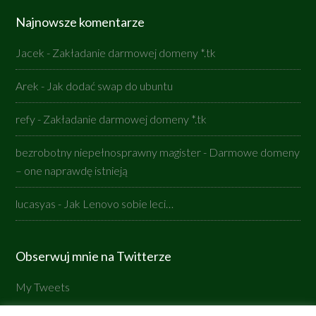
Najnowsze komentarze
Jacek
-
Zakładanie darmowej domeny *.tk
Arek
-
Jak dodać swap do ubuntu
refy
-
Zakładanie darmowej domeny *.tk
bezrobotny niepełnosprawny magister
-
Darmowe domeny
– one naprawdę istnieją
lucasyas
-
Jak Lenovo sobie leci…
Obserwuj mnie na Twitterze
My Tweets