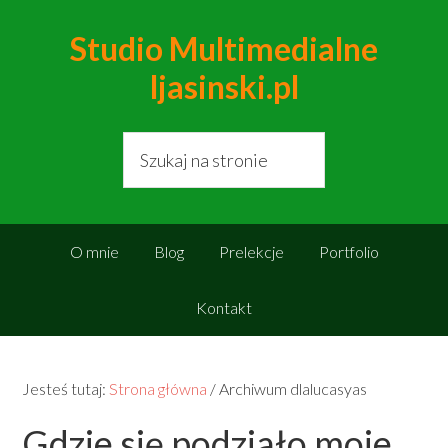
Studio Multimedialne
ljasinski.pl
O mnie
Blog
Prelekcje
Portfolio
Kontakt
Jesteś tutaj:
Strona główna
/
Archiwum dlalucasyas
Gdzie się podziało moje