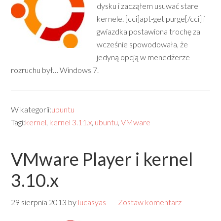
dysku i zacząłem usuwać stare
kernele. [cci]apt-get purge[/cci] i
gwiazdka postawiona trochę za
wcześnie spowodowała, że
jedyną opcją w menedżerze
rozruchu był… Windows 7.
W kategorii:
ubuntu
Tagi:
kernel
,
kernel 3.11.x
,
ubuntu
,
VMware
VMware Player i kernel
3.10.x
29 sierpnia 2013
by
lucasyas
Zostaw komentarz