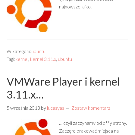
najnowsze jajko.
W kategorii:
ubuntu
Tagi:
kernel
,
kernel 3.11.x
,
ubuntu
VMWare Player i kernel
3.11.x…
5 września 2013
by
lucasyas
Zostaw komentarz
… czyli zaczynamy od d**y strony.
Zaczęło brakować miejsca na