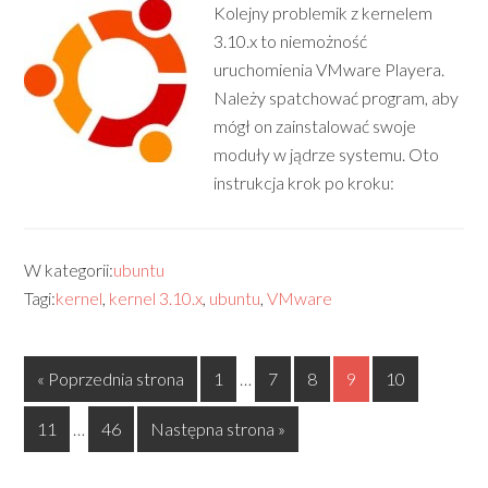
Kolejny problemik z kernelem
3.10.x to niemożność
uruchomienia VMware Playera.
Należy spatchować program, aby
mógł on zainstalować swoje
moduły w jądrze systemu. Oto
instrukcja krok po kroku:
W kategorii:
ubuntu
Tagi:
kernel
,
kernel 3.10.x
,
ubuntu
,
VMware
« Poprzednia strona
1
…
7
8
9
10
11
…
46
Następna strona »