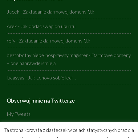
Jacek
-
Zakładanie darmowej domeny *.tk
Arek
-
Jak dodać swap do ubuntu
refy
-
Zakładanie darmowej domeny *.tk
bezrobotny niepełnosprawny magister
-
Darmowe domeny
– one naprawdę istnieją
lucasyas
-
Jak Lenovo sobie leci…
Obserwuj mnie na Twitterze
My Tweets
Ta strona korzysta z ciasteczek w celach statystycznych oraz dla