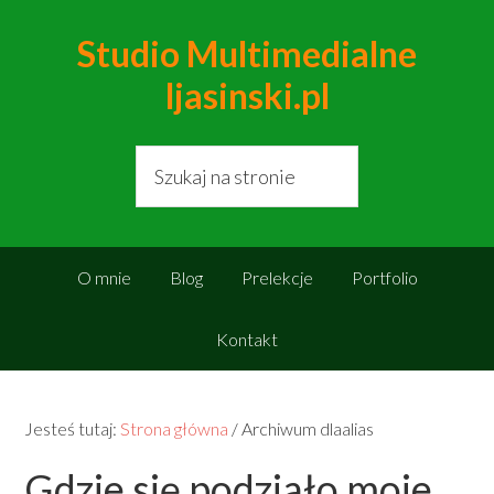
Studio Multimedialne
ljasinski.pl
O mnie
Blog
Prelekcje
Portfolio
Kontakt
Jesteś tutaj:
Strona główna
/
Archiwum dlaalias
Gdzie się podziało moje