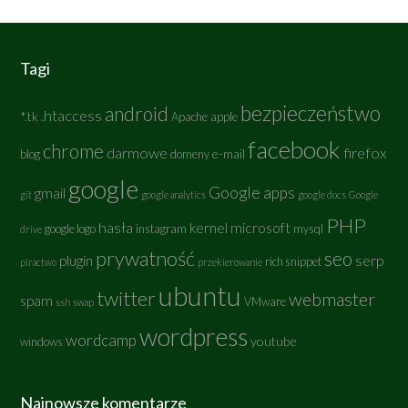
Tagi
bezpieczeństwo
android
.htaccess
*.tk
Apache
apple
facebook
chrome
darmowe
firefox
e-mail
blog
domeny
google
Google apps
gmail
git
google analytics
google docs
Google
PHP
hasła
kernel
microsoft
google logo
instagram
mysql
drive
prywatność
seo
serp
plugin
rich snippet
piractwo
przekierowanie
ubuntu
twitter
webmaster
spam
VMware
ssh
swap
wordpress
wordcamp
youtube
windows
Najnowsze komentarze