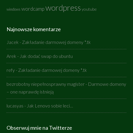
wordpress
wordcamp
youtube
windows
Najnowsze komentarze
Jacek
-
Zakładanie darmowej domeny *.tk
Arek
-
Jak dodać swap do ubuntu
refy
-
Zakładanie darmowej domeny *.tk
bezrobotny niepełnosprawny magister
-
Darmowe domeny
– one naprawdę istnieją
lucasyas
-
Jak Lenovo sobie leci…
Obserwuj mnie na Twitterze