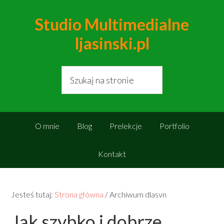
Studio Multimedialne
ljasinski.pl
O mnie
Blog
Prelekcje
Portfolio
Kontakt
Jesteś tutaj:
Strona główna
/
Archiwum dlasvn
Jak szybko i dobrze