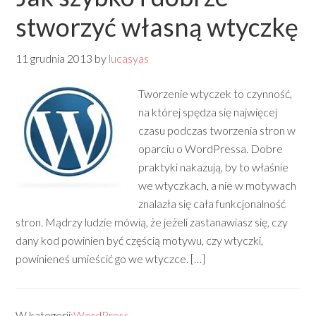
stworzyć własną wtyczkę
11 grudnia 2013
by
lucasyas
Tworzenie wtyczek to czynność,
na której spędza się najwięcej
czasu podczas tworzenia stron w
oparciu o WordPressa. Dobre
praktyki nakazują, by to właśnie
we wtyczkach, a nie w motywach
znalazła się cała funkcjonalność
stron. Mądrzy ludzie mówią, że jeżeli zastanawiasz się, czy
dany kod powinien być częścią motywu, czy wtyczki,
powinieneś umieścić go we wtyczce. […]
W kategorii:
WordPress