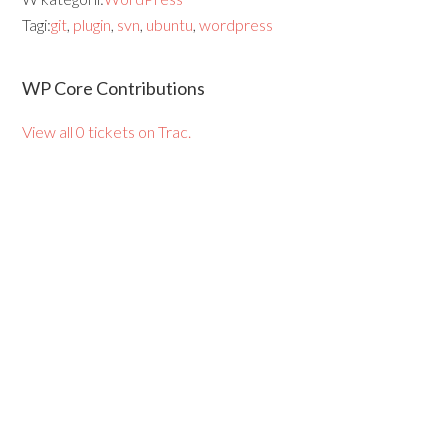
Tagi:
git
,
plugin
,
svn
,
ubuntu
,
wordpress
WP Core Contributions
View all 0 tickets on Trac.