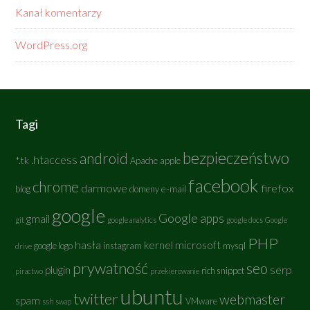
Kanał komentarzy
WordPress.org
Tagi
bezpieczeństwo
android
.htaccess
*.tk
Apache
apple
facebook
chrome
darmowe
firefox
e-mail
blog
domeny
google
Google apps
gmail
git
google analytics
google docs
Google
PHP
hasła
kernel
microsoft
google logo
instagram
mysql
drive
prywatność
seo
serp
plugin
rich snippet
piractwo
przekierowanie
ubuntu
twitter
webmaster
spam
VMware
ssh
swap