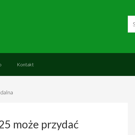
o
Kontakt
zdalna
25 może przydać