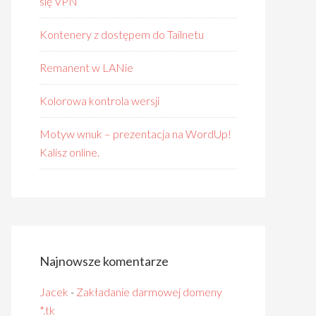
się VPN
Kontenery z dostępem do Tailnetu
Remanent w LANie
Kolorowa kontrola wersji
Motyw wnuk – prezentacja na WordUp!
Kalisz online.
Najnowsze komentarze
Jacek
-
Zakładanie darmowej domeny
*.tk