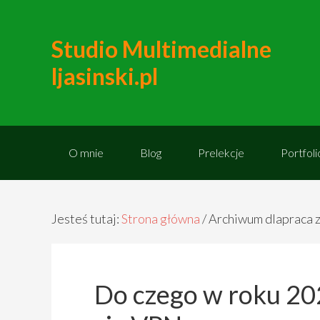
Studio Multimedialne
ljasinski.pl
O mnie
Blog
Prelekcje
Portfoli
Jesteś tutaj:
Strona główna
/
Archiwum dlapraca 
Do czego w roku 20