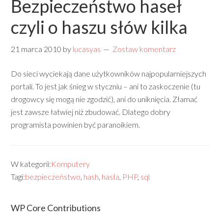
Bezpieczeństwo haseł
czyli o haszu słów kilka
21 marca 2010
by
lucasyas
Zostaw komentarz
Do sieci wyciekają dane użytkowników najpopularniejszych
portali. To jest jak śnieg w styczniu – ani to zaskoczenie (tu
drogowcy się mogą nie zgodzić), ani do uniknięcia. Złamać
jest zawsze łatwiej niż zbudować. Dlatego dobry
programista powinien być paranoikiem.
W kategorii:
Komputery
Tagi:
bezpieczeństwo
,
hash
,
hasła
,
PHP
,
sql
WP Core Contributions