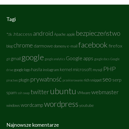
Tagi
bezpieczeństwo
android
.htaccess
*.tk
Apache
apple
facebook
chrome
darmowe
firefox
e-mail
blog
domeny
google
Google apps
gmail
git
google analytics
google docs
Google
PHP
hasła
kernel
microsoft
google logo
instagram
mysql
drive
prywatność
seo
serp
plugin
rich snippet
piractwo
przekierowanie
ubuntu
twitter
webmaster
spam
VMware
ssh
swap
wordpress
wordcamp
youtube
windows
Najnowsze komentarze