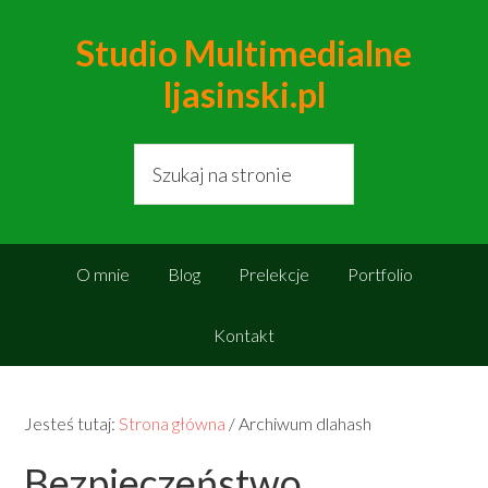
Studio Multimedialne
ljasinski.pl
O mnie
Blog
Prelekcje
Portfolio
Kontakt
Jesteś tutaj:
Strona główna
/
Archiwum dlahash
Bezpieczeństwo