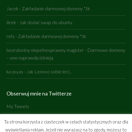
Jacek
-
Zakładanie darmowej domeny *.tk
Arek
-
Jak dodać swap do ubuntu
refy
-
Zakładanie darmowej domeny *.tk
bezrobotny niepełnosprawny magister
-
Darmowe domeny
– one naprawdę istnieją
lucasyas
-
Jak Lenovo sobie leci…
Obserwuj mnie na Twitterze
My Tweets
Ta strona korzysta z ciasteczek w celach statystycznych oraz dla
wyświetlania reklam. Jeżeli nie wyrażasz na to zgody, możesz to