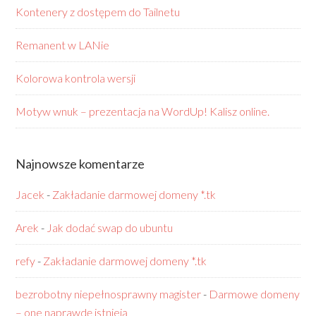
Kontenery z dostępem do Tailnetu
Remanent w LANie
Kolorowa kontrola wersji
Motyw wnuk – prezentacja na WordUp! Kalisz online.
Najnowsze komentarze
Jacek
-
Zakładanie darmowej domeny *.tk
Arek
-
Jak dodać swap do ubuntu
refy
-
Zakładanie darmowej domeny *.tk
bezrobotny niepełnosprawny magister
-
Darmowe domeny
– one naprawdę istnieją