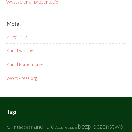
Wystąpienia i prezentacje
Meta
Zaloguj się
Kanał wpisów
Kanał komentarzy
WordPress.org
Tagi
bezpieczeństwo
android
.htaccess
*.tk
Apache
apple