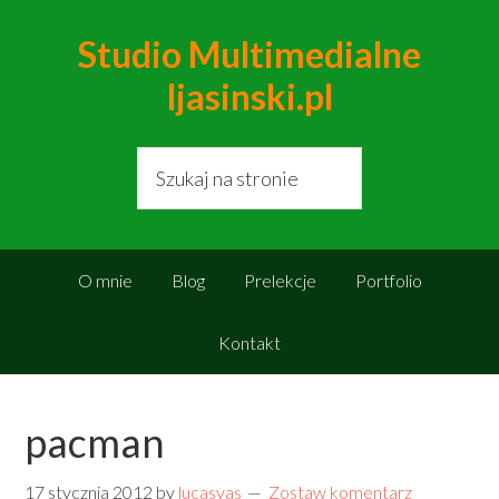
Studio Multimedialne
ljasinski.pl
O mnie
Blog
Prelekcje
Portfolio
Kontakt
pacman
17 stycznia 2012
by
lucasyas
Zostaw komentarz