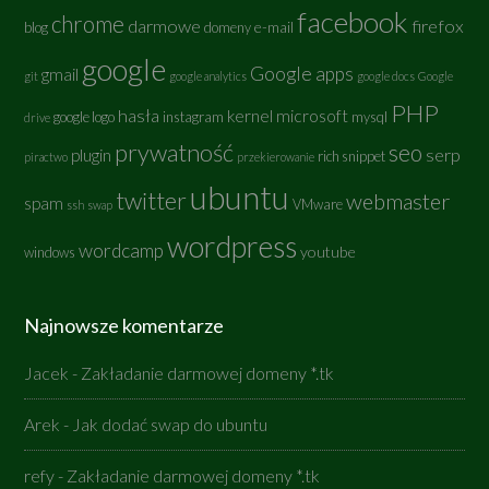
facebook
chrome
darmowe
firefox
e-mail
blog
domeny
google
Google apps
gmail
git
google analytics
google docs
Google
PHP
hasła
kernel
microsoft
google logo
instagram
mysql
drive
prywatność
seo
serp
plugin
rich snippet
piractwo
przekierowanie
ubuntu
twitter
webmaster
spam
VMware
ssh
swap
wordpress
wordcamp
youtube
windows
Najnowsze komentarze
Jacek
-
Zakładanie darmowej domeny *.tk
Arek
-
Jak dodać swap do ubuntu
refy
-
Zakładanie darmowej domeny *.tk