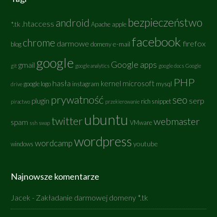
bezpieczeństwo
android
.htaccess
*.tk
Apache
apple
facebook
chrome
darmowe
firefox
e-mail
blog
domeny
google
Google apps
gmail
git
google analytics
google docs
Google
PHP
hasła
kernel
microsoft
google logo
instagram
mysql
drive
prywatność
seo
serp
plugin
rich snippet
piractwo
przekierowanie
ubuntu
twitter
webmaster
spam
VMware
ssh
swap
wordpress
wordcamp
youtube
windows
Najnowsze komentarze
Jacek
-
Zakładanie darmowej domeny *.tk