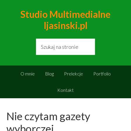
Studio Multimedialne
ljasinski.pl
O mnie
Blog
Prelekcje
Portfolio
Kontakt
Nie czytam gazety
wyborczej