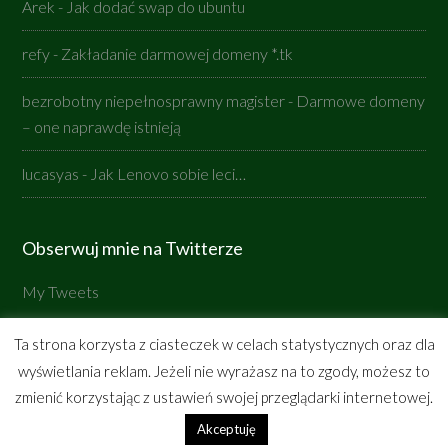
Arek
-
Jak dodać swap do ubuntu
refy
-
Zakładanie darmowej domeny *.tk
bezrobotny niepełnosprawny magister
-
Darmowe domeny
– one naprawdę istnieją
lucasyas
-
Jak Lenovo sobie leci…
Obserwuj mnie na Twitterze
My Tweets
Ta strona korzysta z ciasteczek w celach statystycznych oraz dla
wyświetlania reklam. Jeżeli nie wyrażasz na to zgody, możesz to
Copyright © 2026 ·
ljasinskipl-genesis
on
Genesis
zmienić korzystając z ustawień swojej przeglądarki internetowej.
Framework
·
WordPress
·
Zaloguj się
Akceptuję