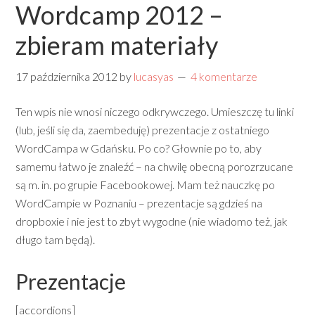
Wordcamp 2012 –
zbieram materiały
17 października 2012
by
lucasyas
4 komentarze
Ten wpis nie wnosi niczego odkrywczego. Umieszczę tu linki
(lub, jeśli się da, zaembeduję) prezentacje z ostatniego
WordCampa w Gdańsku. Po co? Głownie po to, aby
samemu łatwo je znaleźć – na chwilę obecną porozrzucane
są m. in. po grupie Facebookowej. Mam też nauczkę po
WordCampie w Poznaniu – prezentacje są gdzieś na
dropboxie i nie jest to zbyt wygodne (nie wiadomo też, jak
długo tam będą).
Prezentacje
[accordions]