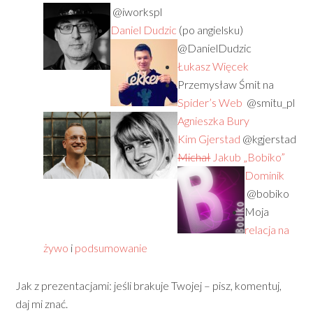
@iworkspl
Daniel Dudzic
(po angielsku)
@DanielDudzic
Łukasz Więcek
Przemysław Śmit na
Spider’s Web
@smitu_pl
Agnieszka Bury
Kim Gjerstad
@kgjerstad
Michał
Jakub „Bobiko”
Dominik
@bobiko
Moja
relacja na
żywo
i
podsumowanie
Jak z prezentacjami: jeśli brakuje Twojej – pisz, komentuj,
daj mi znać.