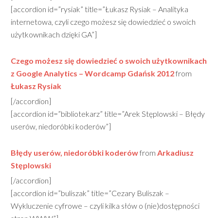
[accordion id=”rysiak” title=”Łukasz Rysiak – Analityka
internetowa, czyli czego możesz się dowiedzieć o swoich
użytkownikach dzięki GA”]
Czego możesz się dowiedzieć o swoich użytkownikach
z Google Analytics – Wordcamp Gdańsk 2012
from
Łukasz Rysiak
[/accordion]
[accordion id=”bibliotekarz” title=”Arek Stęplowski – Błędy
userów, niedoróbki koderów”]
Błędy userów, niedoróbki koderów
from
Arkadiusz
Stęplowski
[/accordion]
[accordion id=”buliszak” title=”Cezary Buliszak –
Wykluczenie cyfrowe – czyli kilka słów o (nie)dostępności