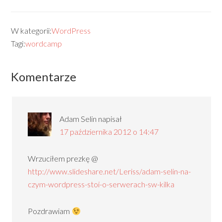
jest ruch. Ruch to jest ok
jednego zapytania na
sekundę. Tym niemniej
nawet na małych stronach
W kategorii:
WordPress
W3TotalCache może
Tagi:
wordcamp
znacząco poprawić działanie
strony, jeżeli…
Komentarze
Adam Selin
napisał
17 października 2012 o 14:47
Wrzuciłem prezkę @
http://www.slideshare.net/Leriss/adam-selin-na-
czym-wordpress-stoi-o-serwerach-sw-kilka
Pozdrawiam