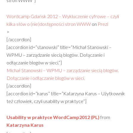
stron WWW”]
Wordcamp Gdańsk 2012 – Wykluczenie cyfrowe – czyli
kilka słów o (nie)dostępności stron WWW
on
Prezi
>
[/accordion]
[accordion id=”stanowski” title=”Michał Stanowski –
WPMU – zarządzanie siecią blogów. Dołączanie i
odłączanie blogów w sieci.”]
Michał Stanowski – WPMU – zarządzanie siecią blogów.
Dołączanie i odłączanie blogów w sieci.
[/accordion]
[accordion id=”karus” title=”Katarzyna Karus – Użytkownik
też człowiek, czyli usability w praktyce”]
Usability w praktyce WordCamp2012 (PL)
from
Katarzyna Karus