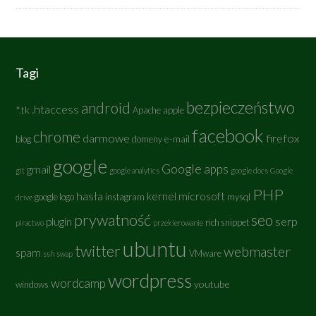
Tagi
bezpieczeństwo
android
.htaccess
*.tk
Apache
apple
facebook
chrome
darmowe
firefox
e-mail
blog
domeny
google
Google apps
gmail
git
google analytics
google docs
Google
PHP
hasła
kernel
microsoft
google logo
instagram
mysql
drive
prywatność
seo
serp
plugin
rich snippet
piractwo
przekierowanie
ubuntu
twitter
webmaster
spam
VMware
ssh
swap
wordpress
wordcamp
youtube
windows