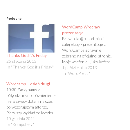
Podobne
WordCamp Wrocław –
prezentacje
Brawa dla @bastetmilo i
całej ekipy - prezentacje z
WordCampa sprawnie
Thanks God it’s Friday
zebrane na oficjalnej stronie.
25 stycznia 2013
Moje wrażenia - już wkrótce
In "Thanks God it’s Friday"
1 października 2013
In "WordPress"
Wordcamp – dzień drugi
10:30 Zaczynamy z
półgodzinnym opóżnieniem -
nie wszyscy dotarli na czas
po wczorajszym afterze.
Pierwszy wykład od iworks
jest o cache'u. Kilka tysięcy
10 grudnia 2011
odwiedzin miesięcznie to nie
In "Komputery"