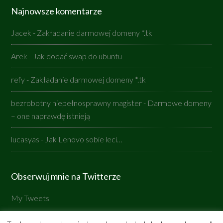
Najnowsze komentarze
Jacek
-
Zakładanie darmowej domeny *.tk
Arek
-
Jak dodać swap do ubuntu
refy
-
Zakładanie darmowej domeny *.tk
bezrobotny niepełnosprawny magister
-
Darmowe domeny
– one naprawdę istnieją
lucasyas
-
Jak Lenovo sobie leci…
Obserwuj mnie na Twitterze
My Tweets