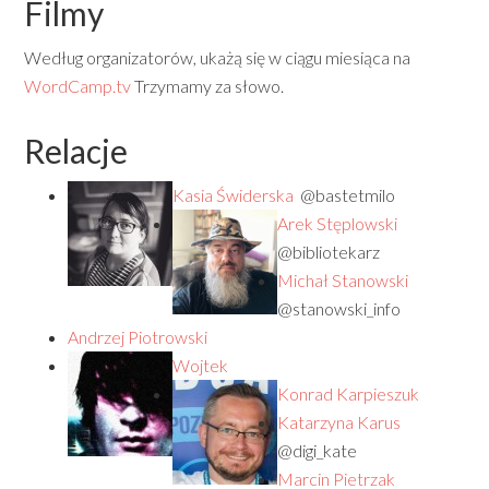
Filmy
Według organizatorów, ukażą się w ciągu miesiąca na
WordCamp.tv
Trzymamy za słowo.
Relacje
Kasia Świderska
@bastetmilo
Arek Stęplowski
@bibliotekarz
Michał Stanowski
@stanowski_info
Andrzej Piotrowski
Wojtek
Konrad Karpieszuk
Katarzyna Karus
@digi_kate
Marcin Pietrzak