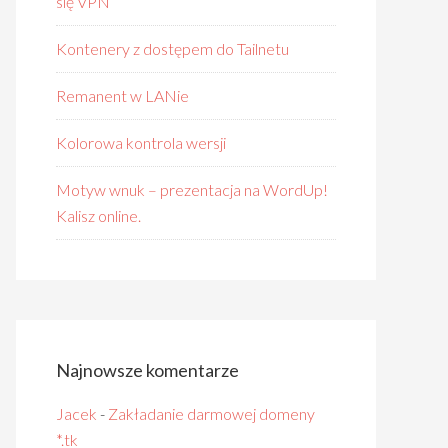
się VPN
Kontenery z dostępem do Tailnetu
Remanent w LANie
Kolorowa kontrola wersji
Motyw wnuk – prezentacja na WordUp!
Kalisz online.
Najnowsze komentarze
Jacek
-
Zakładanie darmowej domeny
*.tk