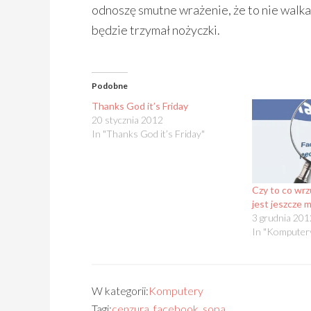
odnoszę smutne wrażenie, że to nie walka 
będzie trzymał nożyczki.
Podobne
Thanks God it’s Friday
20 stycznia 2012
In "Thanks God it’s Friday"
Czy to co wr
jest jeszcze 
3 grudnia 201
In "Komputer
W kategorii:
Komputery
Tagi:
cenzura
,
facebook
,
sopa