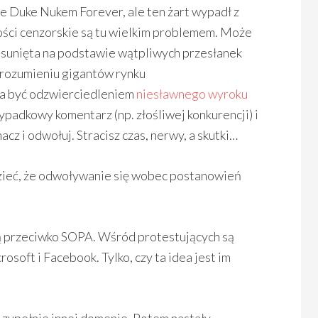
ze Duke Nukem Forever, ale ten żart wypadł z
ości cenzorskie są tu wielkim problemem. Może
 usunięta na podstawie wątpliwych przesłanek
 rozumieniu gigantów rynku
ma być odzwierciedleniem
niesławnego wyroku
ypadkowy komentarz (np. złośliwej konkurencji) i
macz i odwołuj. Stracisz czas, nerwy, a skutki…
ieć, że odwoływanie się wobec postanowień
ą przeciwko SOPA. Wśród protestujących są
osoft i Facebook. Tylko, czy ta idea jest im