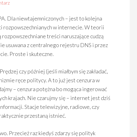
tarz
. Dla niewtajemniczonych – jest to kolejna
ci rozpowszechnianych w internecie. W teorii
dą rozpowszechniane treści naruszające cudzą
zie usuwana z centralnego rejestru DNS i przez
cie. Proste i skuteczne.
rędzej czy później (jeśli miałbym się zakładać,
izmie ręce politycy. A to już jest cenzura w
dajmy – cenzura potężna bo mogąca ingerować
h krajach. Nie czarujmy się – internet jest dziś
nformacji. Stacje telewizyjne, radiowe, czy
aktycznie przestaną istnieć.
o. Przecież raz kiedyś zdarzy się polityk