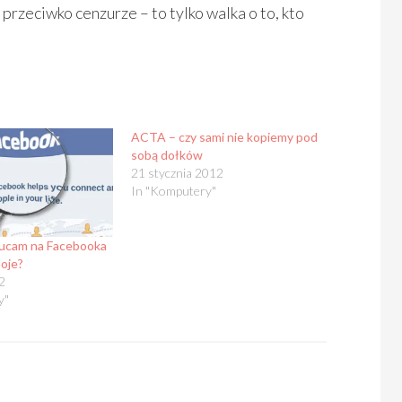
przeciwko cenzurze – to tylko walka o to, kto
ACTA – czy sami nie kopiemy pod
sobą dołków
21 stycznia 2012
In "Komputery"
zucam na Facebooka
moje?
2
y"