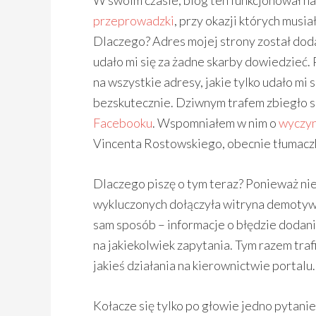
W swoim czasie, blog ten funkcjonował na
przeprowadzki
, przy okazji których musi
Dlaczego? Adres mojej strony został dod
udało mi się za żadne skarby dowiedzieć.
na wszystkie adresy, jakie tylko udało mi
bezskutecznie. Dziwnym trafem zbiegło s
Facebooku
. Wspomniałem w nim o
wyczyn
Vincenta Rostowskiego, obecnie tłumacz
Dlaczego piszę o tym teraz? Ponieważ nie
wykluczonych dołączyła witryna demotywa
sam sposób – informacje o błędzie dodani
na jakiekolwiek zapytania. Tym razem traf
jakieś działania na kierownictwie portalu.
Kołacze się tylko po głowie jedno pytanie