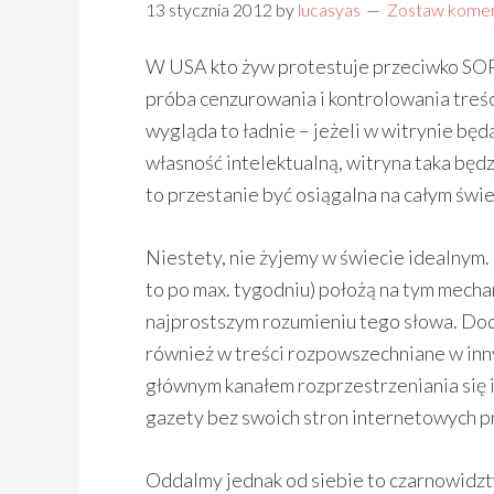
13 stycznia 2012
by
lucasyas
Zostaw komen
W USA kto żyw protestuje przeciwko SOPA
próba cenzurowania i kontrolowania treś
wygląda to ładnie – jeżeli w witrynie bę
własność intelektualną, witryna taka będ
to przestanie być osiągalna na całym świe
Niestety, nie żyjemy w świecie idealnym. P
to po max. tygodniu) położą na tym mechan
najprostszym rozumieniu tego słowa. Do
również w treści rozpowszechniane w innyc
głównym kanałem rozprzestrzeniania się i
gazety bez swoich stron internetowych pr
Oddalmy jednak od siebie to czarnowidztw