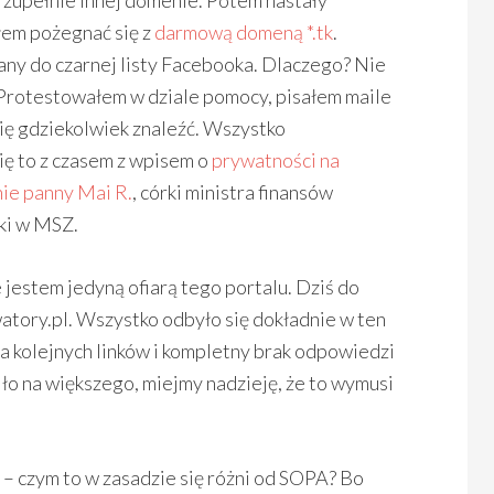
 zupełnie innej domenie. Potem nastały
ałem pożegnać się z
darmową domeną *.tk
.
any do czarnej listy Facebooka. Dlaczego? Nie
 Protestowałem w dziale pomocy, pisałem maile
 się gdziekolwiek znaleźć. Wszystko
ię to z czasem z wpisem o
prywatności na
ie panny Mai R.
, córki ministra finansów
ki w MSZ.
 jestem jedyną ofiarą tego portalu. Dziś do
tory.pl. Wszystko odbyło się dokładnie w ten
a kolejnych linków i kompletny brak odpowiedzi
iło na większego, miejmy nadzieję, że to wymusi
 – czym to w zasadzie się różni od SOPA? Bo