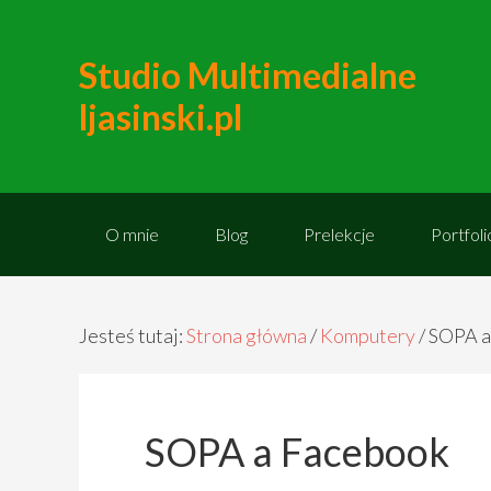
Studio Multimedialne
ljasinski.pl
O mnie
Blog
Prelekcje
Portfoli
Jesteś tutaj:
Strona główna
/
Komputery
/
SOPA a
SOPA a Facebook