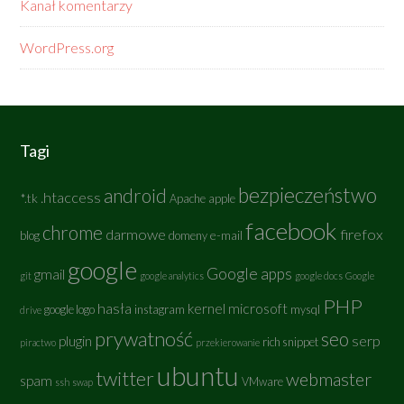
Kanał komentarzy
WordPress.org
Tagi
bezpieczeństwo
android
.htaccess
*.tk
Apache
apple
facebook
chrome
darmowe
firefox
e-mail
blog
domeny
google
Google apps
gmail
git
google analytics
google docs
Google
PHP
hasła
kernel
microsoft
google logo
instagram
mysql
drive
prywatność
seo
serp
plugin
rich snippet
piractwo
przekierowanie
ubuntu
twitter
webmaster
spam
VMware
ssh
swap