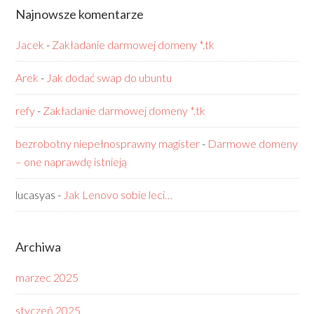
Najnowsze komentarze
Jacek
-
Zakładanie darmowej domeny *.tk
Arek
-
Jak dodać swap do ubuntu
refy
-
Zakładanie darmowej domeny *.tk
bezrobotny niepełnosprawny magister
-
Darmowe domeny
– one naprawdę istnieją
lucasyas
-
Jak Lenovo sobie leci…
Archiwa
marzec 2025
styczeń 2025