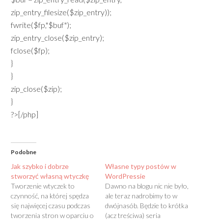
zip_entry_filesize($zip_entry));
fwrite($fp,"$buf");
zip_entry_close($zip_entry);
fclose($fp);
}
}
zip_close($zip);
}
?>[/php]
Podobne
Jak szybko i dobrze
Własne typy postów w
stworzyć własną wtyczkę
WordPressie
Tworzenie wtyczek to
Dawno na blogu nic nie było,
czynność, na której spędza
ale teraz nadrobimy to w
się najwięcej czasu podczas
dwójnasób. Będzie to krótka
tworzenia stron w oparciu o
(acz treściwa) seria