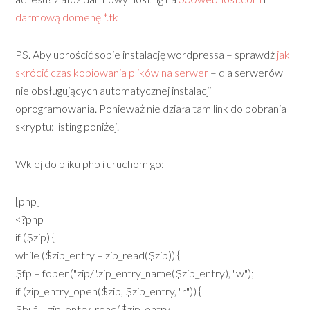
darmową domenę *.tk
PS. Aby uprościć sobie instalację wordpressa – sprawdź
jak
skrócić czas kopiowania plików na serwer
– dla serwerów
nie obsługujących automatycznej instalacji
oprogramowania. Ponieważ nie działa tam link do pobrania
skryptu: listing poniżej.
Wklej do pliku php i uruchom go:
[php]
<?php
if ($zip) {
while ($zip_entry = zip_read($zip)) {
$fp = fopen("zip/".zip_entry_name($zip_entry), "w");
if (zip_entry_open($zip, $zip_entry, "r")) {
$buf = zip_entry_read($zip_entry,