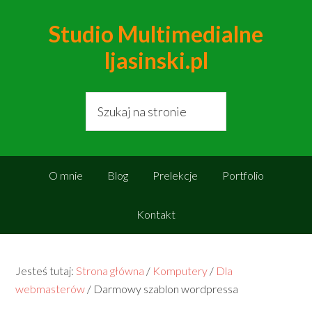
Studio Multimedialne
ljasinski.pl
O mnie
Blog
Prelekcje
Portfolio
Kontakt
Jesteś tutaj:
Strona główna
/
Komputery
/
Dla
webmasterów
/
Darmowy szablon wordpressa