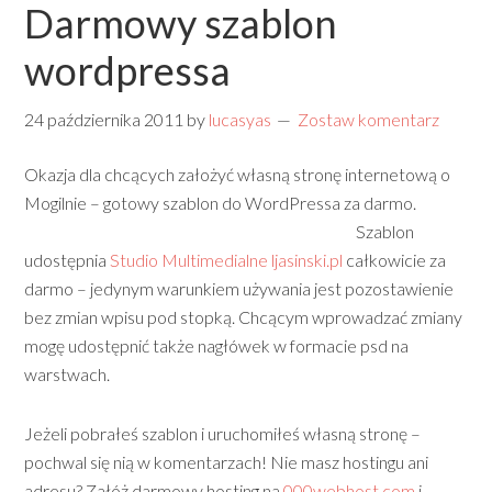
Darmowy szablon
wordpressa
24 października 2011
by
lucasyas
Zostaw komentarz
Okazja dla chcących założyć własną stronę internetową o
Mogilnie – gotowy szablon do WordPressa za darmo.
Szablon
udostępnia
Studio Multimedialne ljasinski.pl
całkowicie za
darmo – jedynym warunkiem używania jest pozostawienie
bez zmian wpisu pod stopką. Chcącym wprowadzać zmiany
mogę udostępnić także nagłówek w formacie psd na
warstwach.
Jeżeli pobrałeś szablon i uruchomiłeś własną stronę –
pochwal się nią w komentarzach! Nie masz hostingu ani
adresu? Załóż darmowy hosting na
000webhost.com
i