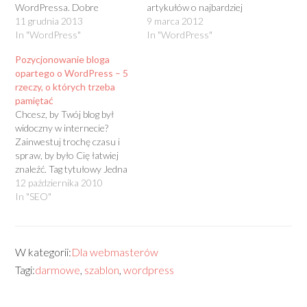
WordPressa. Dobre
artykułów o najbardziej
praktyki nakazują, by to
11 grudnia 2013
rewolucyjnej funkcji
9 marca 2012
właśnie we wtyczkach, a nie
In "WordPress"
wordpressa wprowadzonej
In "WordPress"
w motywach znalazła się
od wersji 3.0. Wiem, że nie
Pozycjonowanie bloga
cała funkcjonalność stron.
jest to nowość, ale inspiracja
opartego o WordPress – 5
Mądrzy ludzie mówią, że
przyszła nagle i
rzeczy, o których trzeba
jeżeli zastanawiasz się, czy
nieoczekiwanie.
pamiętać
dany kod powinien być
Przebudowywałem
Chcesz, by Twój blog był
częścią motywu, czy wtyczki,
mechanizm mojej strony
widoczny w internecie?
…
brydżowej, przeniosłem ją ze
Zainwestuj trochę czasu i
starej Joomli…
spraw, by było Cię łatwiej
znaleźć. Tag tytułowy Jedna
z najważniejszych rzeczy w
12 października 2010
optymalizacji strony.
In "SEO"
Najlepiej, gdyby tag tytułowy
(tekst pomiędzy znacznikami
w sekcji kodu strony) był
różny dla każdej z podstron.
W kategorii:
Dla webmasterów
W tytule powinny się…
Tagi:
darmowe
,
szablon
,
wordpress