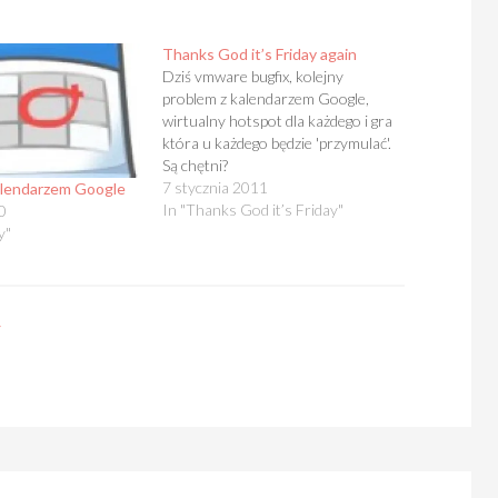
Thanks God it’s Friday again
Dziś vmware bugfix, kolejny
problem z kalendarzem Google,
wirtualny hotspot dla każdego i gra
która u każdego będzie 'przymulać'.
Są chętni?
7 stycznia 2011
alendarzem Google
In "Thanks God it’s Friday"
0
y"
y