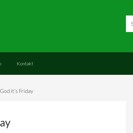
o
Kontakt
God it’s Friday
day