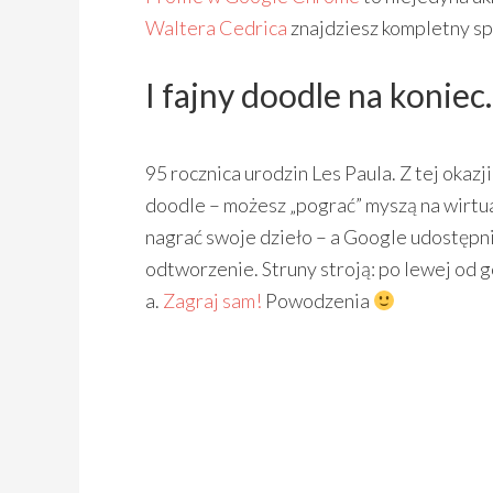
Waltera Cedrica
znajdziesz kompletny spi
I fajny doodle na koniec.
95 rocznica urodzin Les Paula. Z tej oka
doodle – możesz „pograć” myszą na wirt
nagrać swoje dzieło – a Google udostępni
odtworzenie. Struny stroją: po lewej od góry
a.
Zagraj sam!
Powodzenia