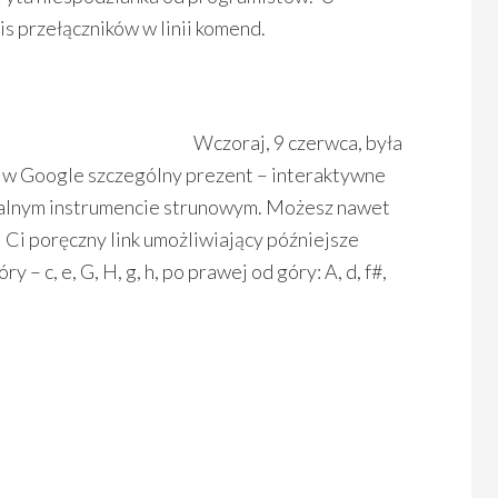
s przełączników w linii komend.
Wczoraj, 9 czerwca, była
zji w Google szczególny prezent – interaktywne
ualnym instrumencie strunowym. Możesz nawet
 Ci poręczny link umożliwiający późniejsze
 – c, e, G, H, g, h, po prawej od góry: A, d, f#,