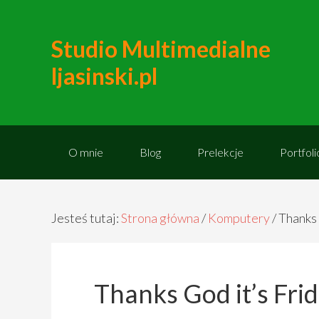
Studio Multimedialne
ljasinski.pl
O mnie
Blog
Prelekcje
Portfoli
Jesteś tutaj:
Strona główna
/
Komputery
/
Thanks 
Thanks God it’s Fri