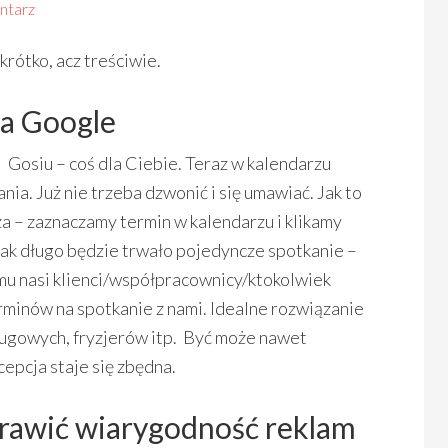
ntarz
krótko, acz treściwie.
za Google
Gosiu – coś dla Ciebie. Teraz w kalendarzu
a. Już nie trzeba dzwonić i się umawiać. Jak to
a – zaznaczamy termin w kalendarzu i klikamy
jak długo będzie trwało pojedyncze spotkanie –
emu nasi klienci/współpracownicy/ktokolwiek
rminów na spotkanie z nami. Idealne rozwiązanie
ługowych, fryzjerów itp. Być może nawet
epcja staje się zbędna.
prawić wiarygodność reklam