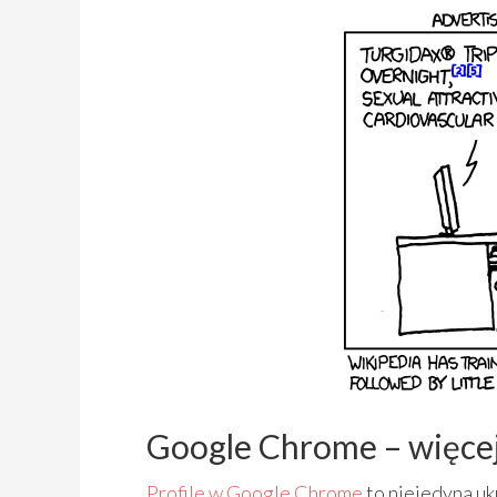
Google Chrome – więcej
Profile w Google Chrome
to niejedyna u