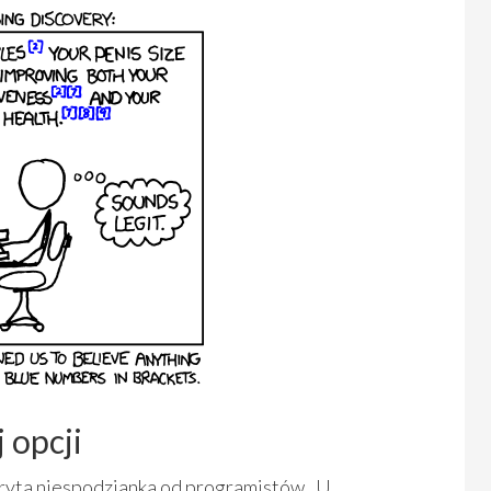
 opcji
kryta niespodzianka od programistów. U