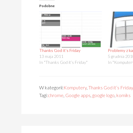
Podobne
Thanks God it’s Friday
Problemy z k
13 maja 2011
5 grudnia 201
In "Thanks God it’s Friday"
In "Komputer
W kategorii:
Komputery
,
Thanks God it’s Frida
Tagi:
chrome
,
Google apps
,
google logo
,
komiks