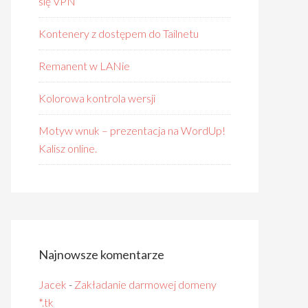
się VPN
Kontenery z dostępem do Tailnetu
Remanent w LANie
Kolorowa kontrola wersji
Motyw wnuk – prezentacja na WordUp!
Kalisz online.
Najnowsze komentarze
Jacek
-
Zakładanie darmowej domeny
*.tk