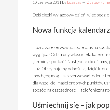
10 czerwca 2011
by
lucasyas
Zostaw kome
Dziś ciężki wyjazdowy dzień, więc będzie 
Nowa funkcja kalendar
można zarezerwować sobie czas na spotkani
wygląda? Od strony właściciela kalendarz
„Terminy spotkań”. Następnie określamy, 
i już. Otrzymujemy odnośnik, dzięki któr
inny będą mogli zarezerwować jeden z te
dla wszelkiej maści drobnych punktów us
sposób na oszczędności – telefoniczna rec
Uśmiechnij się – jak po