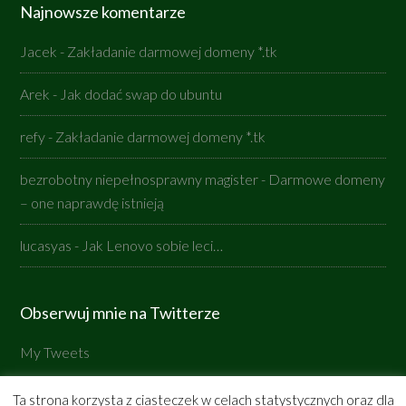
Najnowsze komentarze
Jacek
-
Zakładanie darmowej domeny *.tk
Arek
-
Jak dodać swap do ubuntu
refy
-
Zakładanie darmowej domeny *.tk
bezrobotny niepełnosprawny magister
-
Darmowe domeny
– one naprawdę istnieją
lucasyas
-
Jak Lenovo sobie leci…
Obserwuj mnie na Twitterze
My Tweets
Ta strona korzysta z ciasteczek w celach statystycznych oraz dla