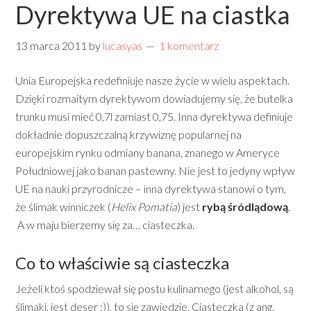
Dyrektywa UE na ciastka
13 marca 2011
by
lucasyas
1 komentarz
Unia Europejska redefiniuje nasze życie w wielu aspektach.
Dzięki rozmaitym dyrektywom dowiadujemy się, że butelka
trunku musi mieć 0,7l zamiast 0,75. Inna dyrektywa definiuje
dokładnie dopuszczalną krzywiznę popularnej na
europejskim rynku odmiany banana, znanego w Ameryce
Południowej jako banan pastewny. Nie jest to jedyny wpływ
UE na nauki przyrodnicze – inna dyrektywa stanowi o tym,
że ślimak winniczek (
Helix Pomatia
) jest
rybą śródlądową
.
A w maju bierzemy się za… ciasteczka.
Co to właściwie są ciasteczka
Jeżeli ktoś spodziewał się postu kulinarnego (jest alkohol, są
ślimaki, jest deser :)), to się zawiedzie. Ciasteczka (z ang.