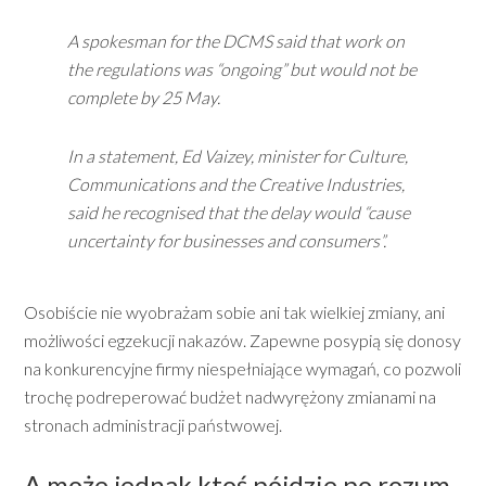
A spokesman for the DCMS said that work on
the regulations was “ongoing” but would not be
complete by 25 May.
In a statement, Ed Vaizey, minister for Culture,
Communications and the Creative Industries,
said he recognised that the delay would “cause
uncertainty for businesses and consumers”.
Osobiście nie wyobrażam sobie ani tak wielkiej zmiany, ani
możliwości egzekucji nakazów. Zapewne posypią się donosy
na konkurencyjne firmy niespełniające wymagań, co pozwoli
trochę podreperować budżet nadwyrężony zmianami na
stronach administracji państwowej.
A może jednak ktoś pójdzie po rozum