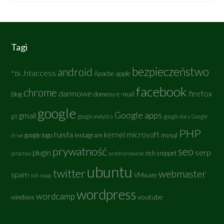
Tagi
bezpieczeństwo
android
.htaccess
*.tk
Apache
apple
facebook
chrome
darmowe
firefox
e-mail
blog
domeny
google
Google apps
gmail
git
google analytics
google docs
Google
PHP
hasła
kernel
microsoft
google logo
instagram
mysql
drive
prywatność
seo
serp
plugin
rich snippet
piractwo
przekierowanie
ubuntu
twitter
webmaster
spam
VMware
ssh
swap
wordpress
wordcamp
youtube
windows