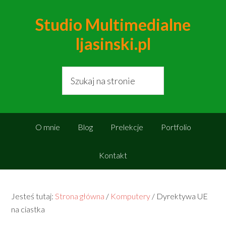
Studio Multimedialne
ljasinski.pl
O mnie
Blog
Prelekcje
Portfolio
Kontakt
Jesteś tutaj:
Strona główna
/
Komputery
/
Dyrektywa UE
na ciastka