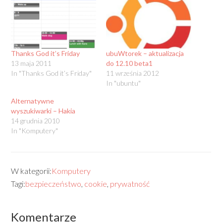
Thanks God it’s Friday
ubuWtorek – aktualizacja
13 maja 2011
do 12.10 beta1
In "Thanks God it’s Friday"
11 września 2012
In "ubuntu"
Alternatywne
wyszukiwarki – Hakia
14 grudnia 2010
In "Komputery"
W kategorii:
Komputery
Tagi:
bezpieczeństwo
,
cookie
,
prywatność
Komentarze