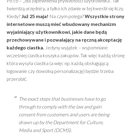
Po co – „dla zapewnienia prywatności użytkownika”. Tak
twierdzą urzędnicy, a tylko ich zdanie w tej kwestii się liczy.
Kiedy?
Już 25 maja!
Na czym polega?
Wszystkie strony
internetowe muszą mieć wbudowany mechanizm
wyjaśniający użytkownikowi, jakie dane będą
przechowywane i pozwalający na ręczną akceptację
każdego ciastka.
Jedyny wyjątek – wspomniane
wcześniej ciastka koszyka zakupów. Tak więc każdą stronę
która wysyła ciastka (a więc np. każdą obsługującą
logowanie czy dowolną personalizację) będzie trzeba
przerobić.
The exact steps that businesses have to go
through to comply with the law and gain
consent from customers and users are being
drawn up by the Department for Culture,
Media and Sport (DCMS).