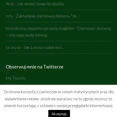
Arek
-
Jak dodać swap do ubuntu
refy
-
Zakładanie darmowej domeny *.tk
bezrobotny niepełnosprawny magister
-
Darmowe domeny
– one naprawdę istnieją
lucasyas
-
Jak Lenovo sobie leci…
Obserwuj mnie na Twitterze
My Tweets
Ta strona korzysta z ciasteczek w celach statystycznych oraz dla
wyświetlania reklam. Jeżeli nie wyrażasz na to zgody, możesz to
Copyright © 2026 ·
ljasinskipl-genesis
on
Genesis
zmienić korzystając z ustawień swojej przeglądarki internetowej.
Framework
·
WordPress
·
Zaloguj się
Akceptuję