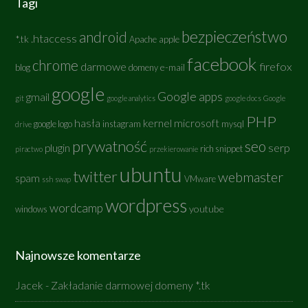
Tagi
bezpieczeństwo
android
.htaccess
*.tk
Apache
apple
facebook
chrome
darmowe
firefox
e-mail
blog
domeny
google
Google apps
gmail
git
google analytics
google docs
Google
PHP
hasła
kernel
microsoft
google logo
instagram
mysql
drive
prywatność
seo
serp
plugin
rich snippet
piractwo
przekierowanie
ubuntu
twitter
webmaster
spam
VMware
ssh
swap
wordpress
wordcamp
youtube
windows
Najnowsze komentarze
Jacek
-
Zakładanie darmowej domeny *.tk