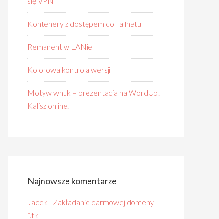
się VPN
Kontenery z dostępem do Tailnetu
Remanent w LANie
Kolorowa kontrola wersji
Motyw wnuk – prezentacja na WordUp!
Kalisz online.
Najnowsze komentarze
Jacek
-
Zakładanie darmowej domeny
*.tk