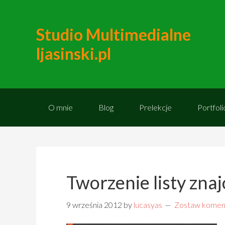
Studio Multimedialne
ljasinski.pl
O mnie
Blog
Prelekcje
Portfoli
Tworzenie listy zn
9 września 2012
by
lucasyas
Zostaw komen